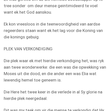
tree sonder
om deur mense geintimideerd te voel
want ek het God aanskou.
Ek kon vreesloos in die teenwoordigheid van aardse
regeerders staan want ek het lag voor die Koning van
die konings gebuig.
PLEK VAN VERKONDIGING
Die plek waar ek met hierdie verkondiging het, was ryk
aan twee wonderwerke: die een was die opwekking van
Moses uit die dood, en die ander een was Elia wat
lewendig hemel toe geneem is.
Die Here het twee keer in die verlede in al Sy glorie na
hierdie plek neergedaal.
Dit was my taak om vir die mense te verkondig dat Hy