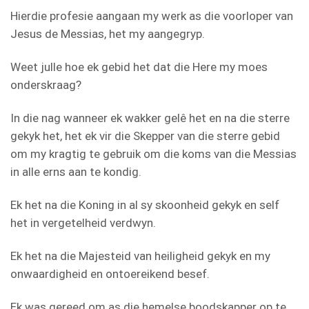
Hierdie profesie aangaan my werk as die voorloper van
Jesus de Messias, het my aangegryp.
Weet julle hoe ek gebid het dat die Here my moes
onderskraag?
In die nag wanneer ek wakker gelê het en na die sterre
gekyk het, het ek vir die Skepper van die sterre gebid
om my kragtig te gebruik om die koms van die Messias
in alle erns aan te kondig.
Ek het na die Koning in al sy skoonheid gekyk en self
het in vergetelheid verdwyn.
Ek het na die Majesteid van heiligheid gekyk en my
onwaardigheid en ontoereikend besef.
Ek was gereed om as die hemelse boodskapper op te