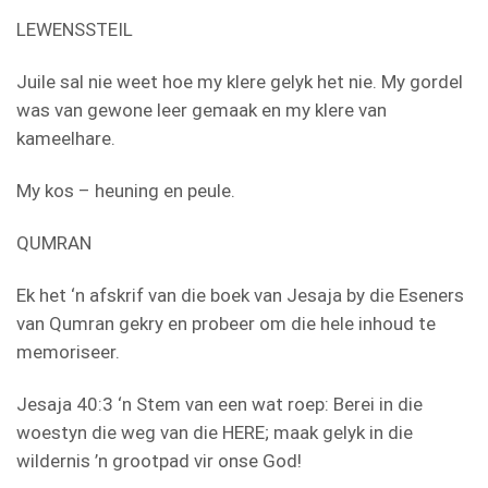
LEWENSSTEIL
Juile sal nie weet hoe my klere gelyk het nie. My gordel
was van gewone leer gemaak en my klere van
kameelhare.
My kos – heuning en peule.
QUMRAN
Ek het ‘n afskrif van die boek van Jesaja by die Eseners
van Qumran gekry en probeer om die hele inhoud te
memoriseer.
Jesaja 40:3 ‘n Stem van een wat roep: Berei in die
woestyn die weg van die HERE; maak gelyk in die
wildernis ’n grootpad vir onse God!