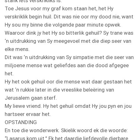
stank iets verskrikliks is.
Toe Jesus voor my graf kom staan het, het Hy
verskriklik begin huil. Dit was nie oor my dood nie, want
Hy sou my binne die volgende paar minute opwek.
Waaroor dink jy het Hy so bitterlik gehuil? Sy trane was
‘n uitdrukking van Sy meegevoel met die diep seer van
elke mens.
Dit was ‘n uitdrukking van Sy simpatie met die seer van
miljoene mense wat geliefdes aan die dood afgegee
het.
Hy het ook gehuil oor die mense wat daar gestaan het
wat ‘n rukkie later in die vreeslike beleëring van
Jerusalem gaan sterf.
My liewe vriend. Hy het gehuil omdat Hy jou pyn en jou
hartseer ervaar het.
OPSTANDING
En toe die wonderwerk. Skielik woord ek die woorde:
“Lasarus kom uit.” Ek het daardie liefdevolle dierbare