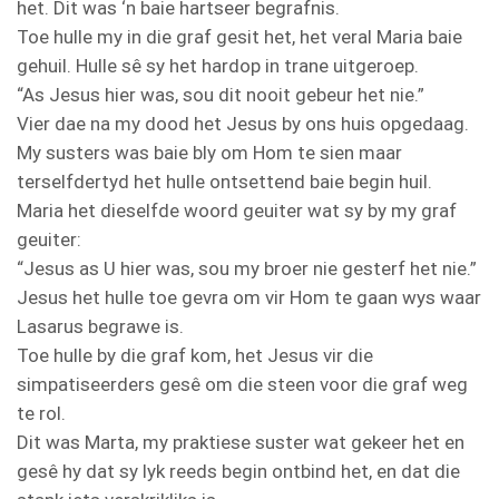
het. Dit was ‘n baie hartseer begrafnis.
Toe hulle my in die graf gesit het, het veral Maria baie
gehuil. Hulle sê sy het hardop in trane uitgeroep.
“As Jesus hier was, sou dit nooit gebeur het nie.”
Vier dae na my dood het Jesus by ons huis opgedaag.
My susters was baie bly om Hom te sien maar
terselfdertyd het hulle ontsettend baie begin huil.
Maria het dieselfde woord geuiter wat sy by my graf
geuiter:
“Jesus as U hier was, sou my broer nie gesterf het nie.”
Jesus het hulle toe gevra om vir Hom te gaan wys waar
Lasarus begrawe is.
Toe hulle by die graf kom, het Jesus vir die
simpatiseerders gesê om die steen voor die graf weg
te rol.
Dit was Marta, my praktiese suster wat gekeer het en
gesê hy dat sy lyk reeds begin ontbind het, en dat die