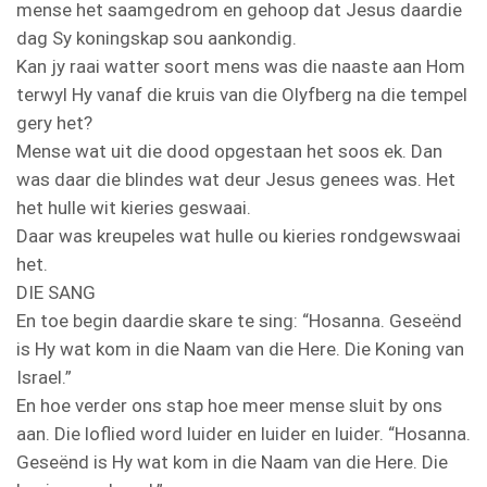
mense het saamgedrom en gehoop dat Jesus daardie
dag Sy koningskap sou aankondig.
Kan jy raai watter soort mens was die naaste aan Hom
terwyl Hy vanaf die kruis van die Olyfberg na die tempel
gery het?
Mense wat uit die dood opgestaan het soos ek. Dan
was daar die blindes wat deur Jesus genees was. Het
het hulle wit kieries geswaai.
Daar was kreupeles wat hulle ou kieries rondgewswaai
het.
DIE SANG
En toe begin daardie skare te sing: “Hosanna. Geseënd
is Hy wat kom in die Naam van die Here. Die Koning van
Israel.”
En hoe verder ons stap hoe meer mense sluit by ons
aan. Die loflied word luider en luider en luider. “Hosanna.
Geseënd is Hy wat kom in die Naam van die Here. Die