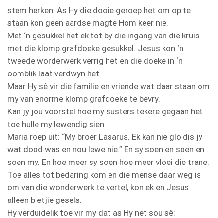
stem herken. As Hy die dooie geroep het om op te
staan kon geen aardse magte Hom keer nie.
Met ‘n gesukkel het ek tot by die ingang van die kruis
met die klomp grafdoeke gesukkel. Jesus kon ‘n
tweede worderwerk verrig het en die doeke in ‘n
oomblik laat verdwyn het.
Maar Hy sê vir die familie en vriende wat daar staan om
my van enorme klomp grafdoeke te bevry.
Kan jy jou voorstel hoe my susters tekere gegaan het
toe hulle my lewendig sien.
Maria roep uit: “My broer Lasarus. Ek kan nie glo dis jy
wat dood was en nou lewe nie.” En sy soen en soen en
soen my. En hoe meer sy soen hoe meer vloei die trane.
Toe alles tot bedaring kom en die mense daar weg is
om van die wonderwerk te vertel, kon ek en Jesus
alleen bietjie gesels.
Hy verduidelik toe vir my dat as Hy net sou sê: