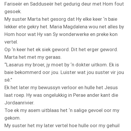
Fariseër en Sadduseër het gedurig deur met Hom fout
gesoek.
My suster Marta het gesorg dat Hy elke keer ‘n baie
lekker ete gekry het. Maria Magdalena wou net alles by
Hom hoor wat Hy van Sy wonderwerke en preke kon
vertel.
Op ‘n keer het ek siek geword. Dit het erger geword.
Marta het met my geraas.
“Lasarus my broer, jy moet by ‘n dokter uitkom. Ek is
baie bekommerd oor jou. Luister wat jou suster vir jou
sê.”
Ek het later my bewussyn verloor en hulle het Jesus
laat roep. Hy was ongelukkig in Perae ander kant die
Jordaanrivier.
Toe ek my asem uitblaas het ‘n salige gevoel oor my
gekom.
My suster het my later vertel hoe hulle oor my gehuil