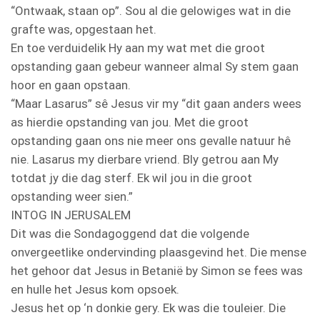
“Ontwaak, staan op”. Sou al die gelowiges wat in die
grafte was, opgestaan het.
En toe verduidelik Hy aan my wat met die groot
opstanding gaan gebeur wanneer almal Sy stem gaan
hoor en gaan opstaan.
“Maar Lasarus” sê Jesus vir my “dit gaan anders wees
as hierdie opstanding van jou. Met die groot
opstanding gaan ons nie meer ons gevalle natuur hê
nie. Lasarus my dierbare vriend. Bly getrou aan My
totdat jy die dag sterf. Ek wil jou in die groot
opstanding weer sien.”
INTOG IN JERUSALEM
Dit was die Sondagoggend dat die volgende
onvergeetlike ondervinding plaasgevind het. Die mense
het gehoor dat Jesus in Betanië by Simon se fees was
en hulle het Jesus kom opsoek.
Jesus het op ‘n donkie gery. Ek was die touleier. Die