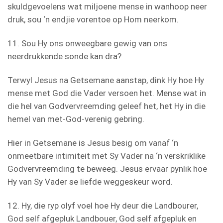
skuldgevoelens wat miljoene mense in wanhoop neer
druk, sou ‘n endjie vorentoe op Hom neerkom.
11. Sou Hy ons onweegbare gewig van ons
neerdrukkende sonde kan dra?
Terwyl Jesus na Getsemane aanstap, dink Hy hoe Hy
mense met God die Vader versoen het. Mense wat in
die hel van Godvervreemding geleef het, het Hy in die
hemel van met-God-verenig gebring.
Hier in Getsemane is Jesus besig om vanaf ‘n
onmeetbare intimiteit met Sy Vader na ‘n verskriklike
Godvervreemding te beweeg. Jesus ervaar pynlik hoe
Hy van Sy Vader se liefde weggeskeur word.
12. Hy, die ryp olyf voel hoe Hy deur die Landbourer,
God self afgepluk Landbouer, God self afgepluk en