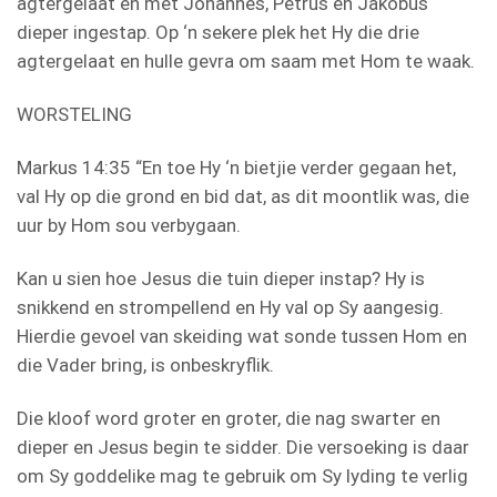
agtergelaat en met Johannes, Petrus en Jakobus
dieper ingestap. Op ‘n sekere plek het Hy die drie
agtergelaat en hulle gevra om saam met Hom te waak.
WORSTELING
Markus 14:35 “En toe Hy ‘n bietjie verder gegaan het,
val Hy op die grond en bid dat, as dit moontlik was, die
uur by Hom sou verbygaan.
Kan u sien hoe Jesus die tuin dieper instap? Hy is
snikkend en strompellend en Hy val op Sy aangesig.
Hierdie gevoel van skeiding wat sonde tussen Hom en
die Vader bring, is onbeskryflik.
Die kloof word groter en groter, die nag swarter en
dieper en Jesus begin te sidder. Die versoeking is daar
om Sy goddelike mag te gebruik om Sy lyding te verlig