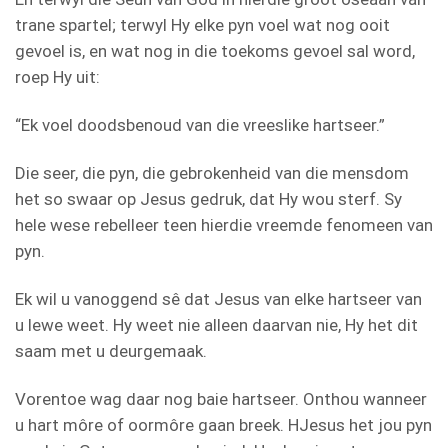
trane spartel; terwyl Hy elke pyn voel wat nog ooit
gevoel is, en wat nog in die toekoms gevoel sal word,
roep Hy uit:
“Ek voel doodsbenoud van die vreeslike hartseer.”
Die seer, die pyn, die gebrokenheid van die mensdom
het so swaar op Jesus gedruk, dat Hy wou sterf. Sy
hele wese rebelleer teen hierdie vreemde fenomeen van
pyn.
Ek wil u vanoggend sê dat Jesus van elke hartseer van
u lewe weet. Hy weet nie alleen daarvan nie, Hy het dit
saam met u deurgemaak.
Vorentoe wag daar nog baie hartseer. Onthou wanneer
u hart môre of oormôre gaan breek. HJesus het jou pyn