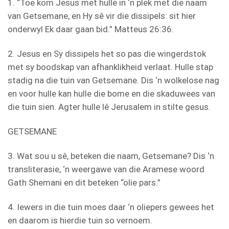
1. “Toe kom Jesus met hulle in ‘n plek met die naam
van Getsemane, en Hy sê vir die dissipels: sit hier
onderwyl Ek daar gaan bid.” Matteus 26:36.
2. Jesus en Sy dissipels het so pas die wingerdstok
met sy boodskap van afhanklikheid verlaat. Hulle stap
stadig na die tuin van Getsemane. Dis ‘n wolkelose nag
en voor hulle kan hulle die bome en die skaduwees van
die tuin sien. Agter hulle lê Jerusalem in stilte gesus.
GETSEMANE
3. Wat sou u sê, beteken die naam, Getsemane? Dis ‘n
transliterasie, ‘n weergawe van die Aramese woord
Gath Shemani en dit beteken “olie pars.”
4. Iewers in die tuin moes daar ‘n oliepers gewees het
en daarom is hierdie tuin so vernoem.