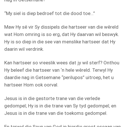
“My siel is diep bedroef tot die dood toe…”
Maw Hy sê vir Sy dissipels die hartseer van die wêreld
wat Hom omring is so erg, dat Hy daarvan wil beswyk.
Hy is so diep in die see van menslike hartseer dat Hy
daarin wil verdrink.
Kan hartseer so vreeslik wees dat jy wil sterf? Onthou
Hy beleef die hartseer van ‘n hele wêreld. Terwyl Hy
daardie nag in Getsemane “perilupos” uitroep, het u
hartseer Hom ook oorval.
Jesus is in die gestorte trane van die verlede
gedompel; Hy is in die trane van Sy tyd gedompel; en
Jesus is in die trane van die toekoms gedompel.
En terwyl die Seun van God in hierdie groot oseaan van