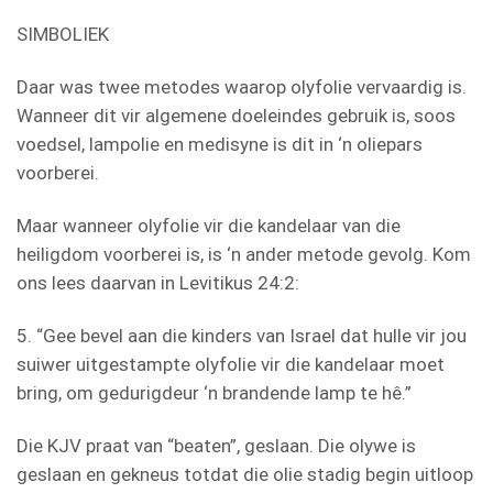
SIMBOLIEK
Daar was twee metodes waarop olyfolie vervaardig is.
Wanneer dit vir algemene doeleindes gebruik is, soos
voedsel, lampolie en medisyne is dit in ‘n oliepars
voorberei.
Maar wanneer olyfolie vir die kandelaar van die
heiligdom voorberei is, is ‘n ander metode gevolg. Kom
ons lees daarvan in Levitikus 24:2:
5. “Gee bevel aan die kinders van Israel dat hulle vir jou
suiwer uitgestampte olyfolie vir die kandelaar moet
bring, om gedurigdeur ‘n brandende lamp te hê.”
Die KJV praat van “beaten”, geslaan. Die olywe is
geslaan en gekneus totdat die olie stadig begin uitloop