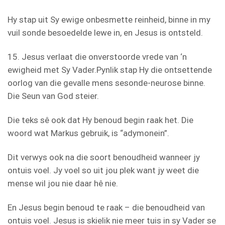
Hy stap uit Sy ewige onbesmette reinheid, binne in my
vuil sonde besoedelde lewe in, en Jesus is ontsteld.
15. Jesus verlaat die onverstoorde vrede van ‘n
ewigheid met Sy Vader.Pynlik stap Hy die ontsettende
oorlog van die gevalle mens sesonde-neurose binne.
Die Seun van God steier.
Die teks sê ook dat Hy benoud begin raak het. Die
woord wat Markus gebruik, is “adymonein”.
Dit verwys ook na die soort benoudheid wanneer jy
ontuis voel. Jy voel so uit jou plek want jy weet die
mense wil jou nie daar hê nie.
En Jesus begin benoud te raak – die benoudheid van
ontuis voel. Jesus is skielik nie meer tuis in sy Vader se