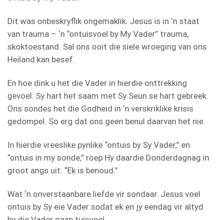
Dit was onbeskryflik ongemaklik. Jesus is in ‘n staat
van trauma – ‘n “ontuisvoel by My Vader” trauma,
skoktoestand. Sal ons ooit die siele wroeging van ons
Heiland kan besef.
En hoe dink u het die Vader in hierdie onttrekking
gevoel. Sy hart het saam met Sy Seun se hart gebreek.
Ons sondes het die Godheid in ‘n verskriklike krisis
gedompel. So erg dat ons geen benul daarvan het nie.
In hierdie vreeslike pynlike “ontuis by Sy Vader,” en
“ontuis in my sonde,” roep Hy daardie Donderdagnag in
groot angs uit: “Ek is benoud.”
Wat ‘n onverstaanbare liefde vir sondaar. Jesus voel
ontuis by Sy eie Vader sodat ek en jy eendag vir altyd
by die Vader gaan tuisvoel.