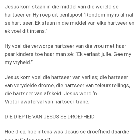
Jesus kom staan in die middel van die wêreld se
hartseer en Hy roep uit perilupos! “Rondom my is almal
se hart seer. Ek staan in die middel van elke hartseer en
ek voel dit intens.”
Hy voel die verworpe hartseer van die vrou met haar
paar kinders toe haar man sê: “Ek verlaat julle. Gee my
my vryheid.”
Jesus kom voel die hartseer van verlies; die hartseer
van verydelde drome, die hartseer van teleurstellings,
die hartseer van afskeid. Jesus word ‘n
Victoriawaterval van hartseer trane.
DIE DIEPTE VAN JESUS SE DROEFHEID
Hoe diep, hoe intens was Jesus se droefheid daardie
nag in Getsemane?