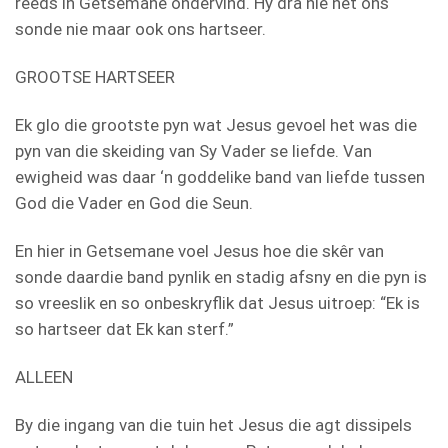
reeds in Getsemane ondervind. Hy dra nie net ons
sonde nie maar ook ons hartseer.
GROOTSE HARTSEER
Ek glo die grootste pyn wat Jesus gevoel het was die
pyn van die skeiding van Sy Vader se liefde. Van
ewigheid was daar ‘n goddelike band van liefde tussen
God die Vader en God die Seun.
En hier in Getsemane voel Jesus hoe die skêr van
sonde daardie band pynlik en stadig afsny en die pyn is
so vreeslik en so onbeskryflik dat Jesus uitroep: “Ek is
so hartseer dat Ek kan sterf.”
ALLEEN
By die ingang van die tuin het Jesus die agt dissipels