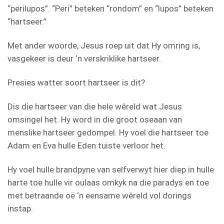
“perilupos”. “Peri” beteken “rondom” en “lupos” beteken
“hartseer.”
Met ander woorde, Jesus roep uit dat Hy omring is,
vasgekeer is deur ‘n verskriklike hartseer.
Presies watter soort hartseer is dit?
Dis die hartseer van die hele wêreld wat Jesus
omsingel het. Hy word in die groot oseaan van
menslike hartseer gedompel. Hy voel die hartseer toe
Adam en Eva hulle Eden tuiste verloor het.
Hy voel hulle brandpyne van selfverwyt hier diep in hulle
harte toe hulle vir oulaas omkyk na die paradys en toe
met betraande oë ‘n eensame wêreld vol dorings
instap.