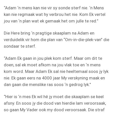
“Adam ‘n mens kan nie vir sy sonde sterf nie. ‘n Mens
kan nie regmaak wat hy verbrou het nie. Kom Ek vertel
jou van ‘n plan wat ek gemaak het om julle te red.”
Die Here bring ‘n pragtige skaaplam na Adam en
verduidelik vir hom die plan van “Om-in-die-plek-van” die
sondaar te sterf.
“Adam Ek gaan in jou plek kom sterf. Maar om dit te
doen, sal ek moet afkom na jou vlak toe en ‘n mens
kom word. Maar Adam Ek sal nie heeltemaal soos jy lyk
nie. Ek gaan eers na 4000 jaar My verskyning maak en
dan gaan die menslike ras soos ‘n gedrog lyk.”
“Hier is ‘n mes Ek wil hê jy moet die skaaplam se keel
afsny. En soos jy die dood van hierdie lam veroorsaak,
so gaan My Vader ook my dood veroorsaak. Die straf