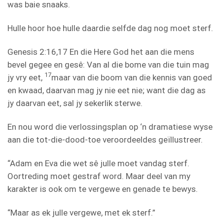
was baie snaaks.
Hulle hoor hoe hulle daardie selfde dag nog moet sterf.
Genesis 2:16,17 En die Here God het aan die mens
bevel gegee en gesê: Van al die bome van die tuin mag
17
jy vry eet,
maar van die boom van die kennis van goed
en kwaad, daarvan mag jy nie eet nie; want die dag as
jy daarvan eet, sal jy sekerlik sterwe.
En nou word die verlossingsplan op ‘n dramatiese wyse
aan die tot-die-dood-toe veroordeeldes geïllustreer.
“Adam en Eva die wet sê julle moet vandag sterf.
Oortreding moet gestraf word. Maar deel van my
karakter is ook om te vergewe en genade te bewys.
“Maar as ek julle vergewe, met ek sterf.”