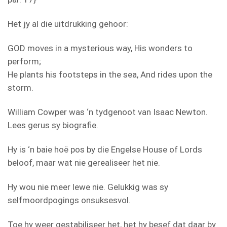
Het jy al die uitdrukking gehoor:
GOD moves in a mysterious way, His wonders to
perform;
He plants his footsteps in the sea, And rides upon the
storm.
William Cowper was ‘n tydgenoot van Isaac Newton.
Lees gerus sy biografie.
Hy is ‘n baie hoë pos by die Engelse House of Lords
beloof, maar wat nie gerealiseer het nie.
Hy wou nie meer lewe nie. Gelukkig was sy
selfmoordpogings onsuksesvol.
Toe hy weer gestabiliseer het, het hy besef dat daar by