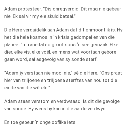
Adam protesteer. “Dis onregverdig. Dit mag nie gebeur
nie. Ek sal vir my eie skuld betaal.”
Die Here verduidelik aan Adam dat dit onmoontlik is. Hy
het die hele kosmos in ‘n krisis gedompel en van die
planeet ‘n tranedal so groot soos ‘n see gemaak. Elke
dier, elke vis, elke voël, en mens wat voortaan gebore
gaan word, sal asgevolg van sy sonde sterf.
“Adam jy verstaan nie mooi nie,” sê die Here. “Ons praat
hier van triljoene en triljoene sterftes van nou tot die
einde van die wêreld.”
Adam staan verstom en verdwaasd. Is dit die gevolge
van sonde. Hy wens hy kan in die aarde verdwyn.
En toe gebeur ‘n ongelooflike iets.