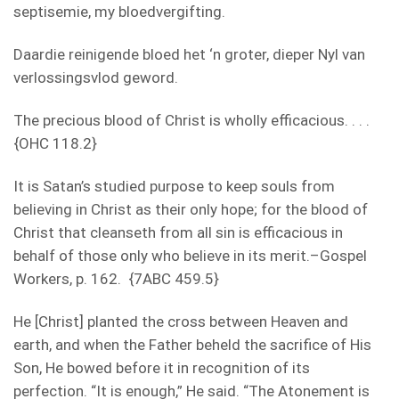
septisemie, my bloedvergifting.
Daardie reinigende bloed het ‘n groter, dieper Nyl van
verlossingsvlod geword.
The precious blood of Christ is wholly efficacious. . . .
{OHC 118.2}
It is Satan’s studied purpose to keep souls from
believing in Christ as their only hope; for the blood of
Christ that cleanseth from all sin is efficacious in
behalf of those only who believe in its merit.–Gospel
Workers, p. 162. {7ABC 459.5}
He [Christ] planted the cross between Heaven and
earth, and when the Father beheld the sacrifice of His
Son, He bowed before it in recognition of its
perfection. “It is enough,” He said. “The Atonement is