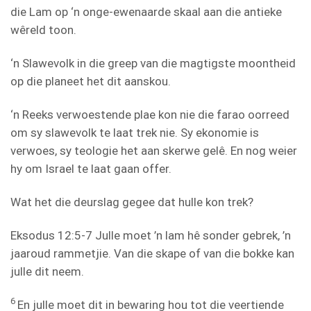
die Lam op ‘n onge-ewenaarde skaal aan die antieke
wêreld toon.
‘n Slawevolk in die greep van die magtigste moontheid
op die planeet het dit aanskou.
‘n Reeks verwoestende plae kon nie die farao oorreed
om sy slawevolk te laat trek nie. Sy ekonomie is
verwoes, sy teologie het aan skerwe gelê. En nog weier
hy om Israel te laat gaan offer.
Wat het die deurslag gegee dat hulle kon trek?
Eksodus 12:5-7 Julle moet ’n lam hê sonder gebrek, ’n
jaaroud rammetjie. Van die skape of van die bokke kan
julle dit neem.
6
En julle moet dit in bewaring hou tot die veertiende