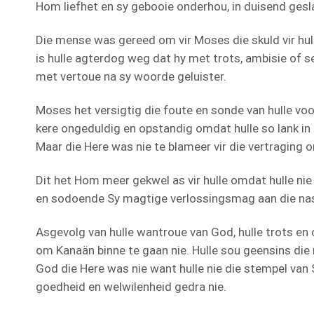
Hom liefhet en sy gebooie onderhou, in duisend gesl
Die mense was gereed om vir Moses die skuld vir hu
is hulle agterdog weg dat hy met trots, ambisie of s
met vertoue na sy woorde geluister.
Moses het versigtig die foute en sonde van hulle voo
kere ongeduldig en opstandig omdat hulle so lank i
Maar die Here was nie te blameer vir die vertraging 
Dit het Hom meer gekwel as vir hulle omdat hulle nie
en sodoende Sy magtige verlossingsmag aan die nasi
Asgevolg van hulle wantroue van God, hulle trots en
om Kanaän binne te gaan nie. Hulle sou geensins die
God die Here was nie want hulle nie die stempel van S
goedheid en welwilenheid gedra nie.