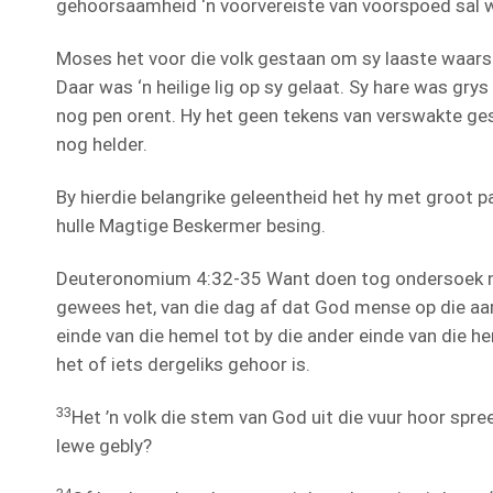
gehoorsaamheid ‘n voorvereiste van voorspoed sal 
Moses het voor die volk gestaan om sy laaste waar
Daar was ‘n heilige lig op sy gelaat. Sy hare was gr
nog pen orent. Hy het geen tekens van verswakte ge
nog helder.
By hierdie belangrike geleentheid het hy met groot p
hulle Magtige Beskermer besing.
Deuteronomium 4:32-35 Want doen tog ondersoek na
gewees het, van die dag af dat God mense op die aar
einde van die hemel tot by die ander einde van die h
het of iets dergeliks gehoor is.
33
Het ’n volk die stem van God uit die vuur hoor spree
lewe gebly?