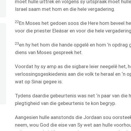
moet hulle uittrek en volgens sy uitspraak moet hulle 
Israel saam met hom en die hele vergadering.
22
En Moses het gedoen soos die Here hom beveel h
voor die priester Eleásar en voor die hele vergadering
23
en hy het hom die hande opgelê en hom ’n opdrag 
diens van Moses gespreek het.
Voordat hy sy amp as die sigbare leier neegelê het,
verlossingsgeskiedenis aan die volk te heraal en ‘n
wat op Sinai gegee is.
Tydens daardie gebeurtenis was net ‘n paar van die 
plegtigheid van die gebeurtenis te kon begryp.
Aangesien hulle aanstonds die Jordaan sou oorsteek
neem, wou God die eise van Sy wet aan hulle voorhou 