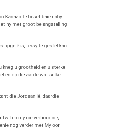
m Kanaän te beset baie naby
et hy met groot belangstelling
es opgelê is, tersyde gestel kan
 kneg u grootheid en u sterke
el en op die aarde wat sulke
ant die Jordaan lê, daardie
twil en my nie verhoor nie;
oenie nog verder met My oor