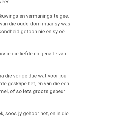
wees.
skuwings en vermanings te gee.
ys van die ouderdom maar sy was
sondheid getoon nie en sy oë
assie die liefde en genade van
 die vorige dae wat voor jou
de geskape het, en van die een
emel, of so iets groots gebeur
k, soos jý gehoor het, en in die