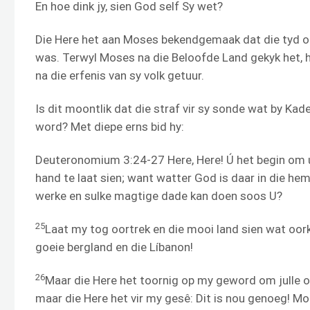
En hoe dink jy, sien God self Sy wet?
Die Here het aan Moses bekendgemaak dat die tyd o
was. Terwyl Moses na die Beloofde Land gekyk het, h
na die erfenis van sy volk getuur.
Is dit moontlik dat die straf vir sy sonde wat by Kad
word? Met diepe erns bid hy:
Deuteronomium 3:24-27 Here, Here! Ú het begin om u
hand te laat sien; want watter God is daar in die hem
werke en sulke magtige dade kan doen soos U?
25
Laat my tog oortrek en die mooi land sien wat oork
goeie bergland en die Líbanon!
26
Maar die Here het toornig op my geword om julle on
maar die Here het vir my gesê: Dit is nou genoeg! M