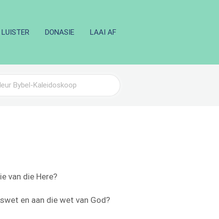
LUISTER
DONASIE
LAAI AF
ie van die Here?
dswet en aan die wet van God?