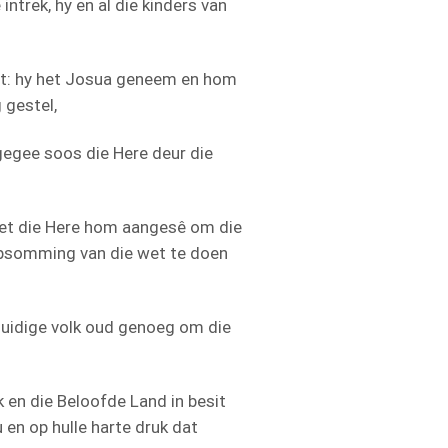
intrek, hy en al die kinders van
et: hy het Josua geneem en hom
 gestel,
gegee soos die Here deur die
 het die Here hom aangesê om die
 opsomming van die wet te doen
huidige volk oud genoeg om die
 en die Beloofde Land in besit
en op hulle harte druk dat