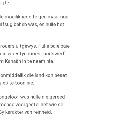
agte.
lle moeilikhede te gee maar nou
elfsug beheb was, en hulle het
rouers uitgewys. Hulle baie baie
n die woestyn moes rondswerf.
om Kanaän in te neem nie.
 onmiddellik die land kon beset
es te toon nie.
 ongeloof was hulle nie gereed
 mense voorgestel het wie se
y karakter van reinheid,