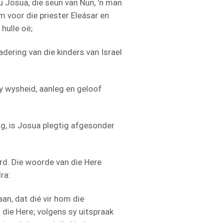
 Josua, die seun van Nun, ’n man
m voor die priester Eleásar en
hulle oë;
dering van die kinders van Israel
 wysheid, aanleg en geloof
g, is Josua plegtig afgesonder
rd. Die woorde van die Here
ra:
an, dat dié vir hom die
 die Here; volgens sy uitspraak