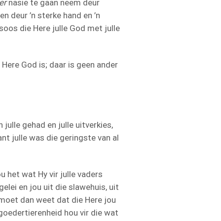
er
nasie te gaan neem deur
n deur ’n sterke hand en ’n
oos die Here julle God met julle
ie Here God is; daar is geen ander
julle gehad en julle uitverkies,
nt julle was die geringste van al
 het wat Hy vir julle vaders
elei en jou uit die slawehuis, uit
moet dan weet dat die Here jou
goedertierenheid hou vir die wat