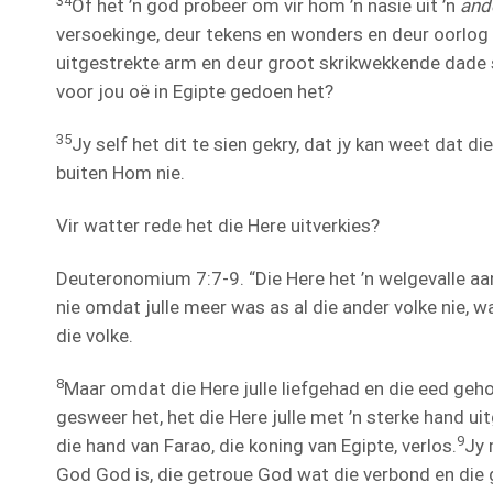
34
Of het ’n god probeer om vir hom ’n nasie uit ’n
and
versoekinge, deur tekens en wonders en deur oorlog e
uitgestrekte arm en deur groot skrikwekkende dade s
voor jou oë in Egipte gedoen het?
35
Jy self het dit te sien gekry, dat jy kan weet dat d
buiten Hom nie.
Vir watter rede het die Here uitverkies?
Deuteronomium 7:7-9. “ Die Here het ’n welgevalle aan 
nie omdat julle meer was as al die ander volke nie, wa
die volke.
8
Maar omdat die Here julle liefgehad en die eed gehou
gesweer het, het die Here julle met ’n sterke hand uitg
9
die hand van Farao, die koning van Egipte, verlos.
Jy 
God God is, die getroue God wat die verbond en die 