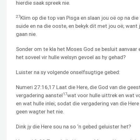
hierdie saak spreek nie.
27
Klim op die top van Pisga en slaan jou oë op na die
suide en na die ooste, en bekyk dit met jou oë; want
gaan nie.
Sonder om te kla het Moses God se besluit aanvaar e
het soveel vir hulle welsyn gevoel as hy gehad?
Luister na sy volgende onselfsugtige gebed:
Numeri 27:16,17 Laat die Here, die God van die geeste
17
vergadering aanstel
wat voor hulle uittrek en wat voo
en wat hulle inlei; sodat die vergadering van die He
geen wagter het nie.
Dink jy die Here sou na so ‘n gebed geluister het?