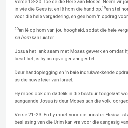
Verse 18-20 Toe sê die Here aan Moses: Neem vir jou
19
in wie die Gees is; en lê hom die hand op,
en stel ho
voor die hele vergadering, en gee hom ’n opdrag voor 
20
en lê op hom van jou hoogheid, sodat die hele verga
na hom
kan luister.
Josua het lank saam met Moses gewerk en omdat hy
besit het, is hy as opvolger aangestel.
Deur handoplegging en ‘n baie indrukwekkende opdra
as die nuwe leier van Israel.
Hy moes ook om dadelik in die bestuur toegelaat wo
aangaande Josua is deur Moses aan die volk oorged
Verse 21-23. En hy moet voor die priester Eleásar sta
beslissing van die Urim kan vra voor die aangesig van