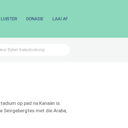
LUISTER
DONASIE
LAAI AF
stadium op pad na Kanaän is.
ie Seïrgebergtes met die Araba,