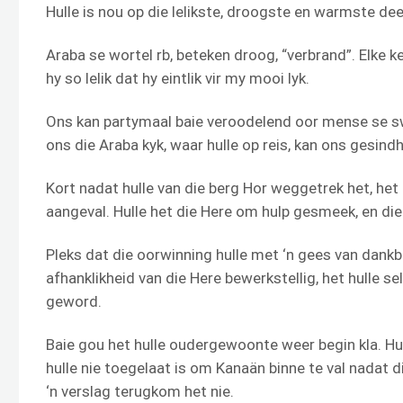
Hulle is nou op die lelikste, droogste en warmste deel
Araba se wortel rb, beteken droog, “verbrand”. Elke k
hy so lelik dat hy eintlik vir my mooi lyk.
Ons kan partymaal baie veroodelend oor mense se
ons die Araba kyk, waar hulle op reis, kan ons gesindh
Kort nadat hulle van die berg Hor weggetrek het, het 
aangeval. Hulle het die Here om hulp gesmeek, en di
Pleks dat die oorwinning hulle met ‘n gees van dankb
afhanklikheid van die Here bewerkstellig, het hulle s
geword.
Baie gou het hulle oudergewoonte weer begin kla. H
hulle nie toegelaat is om Kanaän binne te val nadat 
‘n verslag terugkom het nie.