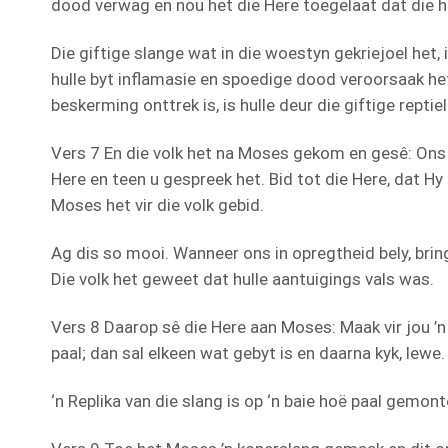
dood verwag en nou het die Here toegelaat dat die hu
Die giftige slange wat in die woestyn gekriejoel het
hulle byt inflamasie en spoedige dood veroorsaak he
beskerming onttrek is, is hulle deur die giftige reptie
Vers 7 En die volk het na Moses gekom en gesê: Ons
Here en teen u gespreek het. Bid tot die Here, dat H
Moses het vir die volk gebid.
Ag dis so mooi. Wanneer ons in opregtheid bely, bring
Die volk het geweet dat hulle aantuigings vals was.
Vers 8 Daarop sê die Here aan Moses: Maak vir jou ’n g
paal; dan sal elkeen wat gebyt is en daarna kyk, lewe.
‘n Replika van die slang is op ‘n baie hoë paal gemont