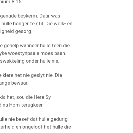
mium 8:15.
n genade beskerm. Daar was
hulle honger te stil. Die wolk- en
ligheid gesorg.
eer hulle teen die
elyke woestynpaaie moes baan.
swakkeling onder hulle nie.
 klere het nie geslyt nie. Die
lange bewaar.
kla het, sou die Here Sy
d na Hom terugkeer.
lle nie besef dat hulle gedurig
arheid en ongeloof het hulle die