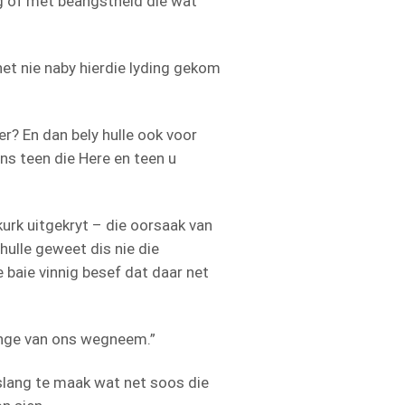
 of met beangstheid die wat
et nie naby hierdie lyding gekom
r? En dan bely hulle ook voor
ns teen die Here en teen u
kurk uitgekryt – die oorsaak van
 hulle geweet dis nie die
 baie vinnig besef dat daar net
slange van ons wegneem.”
slang te maak wat net soos die