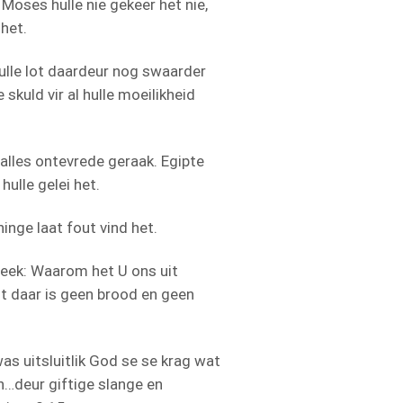
 Moses hulle nie gekeer het nie,
het.
hulle lot daardeur nog swaarder
kuld vir al hulle moeilikheid
 alles ontevrede geraak. Egipte
ulle gelei het.
inge laat fout vind het.
reek: Waarom het U ons uit
t daar is geen brood en geen
as uitsluitlik God se se krag wat
n…deur giftige slange en