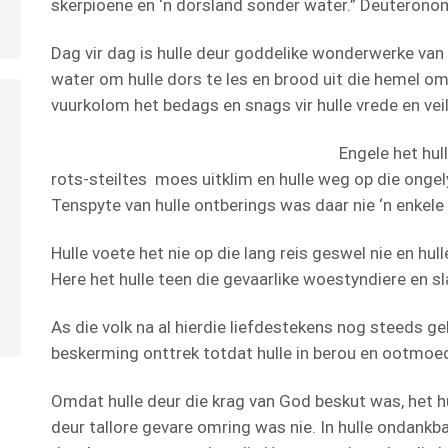
skerpioene en ‘n dorsland sonder water.” Deuterono
Dag vir dag is hulle deur goddelike wonderwerke va
water om hulle dors te les en brood uit die hemel om 
vuurkolom het bedags en snags vir hulle vrede en vei
Engele het hulle gehelp wann
rots-steiltes moes uitklim en hulle weg op die ong
Tenspyte van hulle ontberings was daar nie ‘n enkele 
Hulle voete het nie op die lang reis geswel nie en hulle
Here het hulle teen die gevaarlike woestyndiere en s
As die volk na al hierdie liefdestekens nog steeds ge
beskerming onttrek totdat hulle in berou en ootmoe
Omdat hulle deur die krag van God beskut was, het hu
deur tallore gevare omring was nie. In hulle ondankba