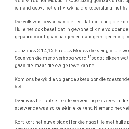
Vers 9 Toe het Moses ’n koperslang gemaak en dit op ’
iemand gebyt het en hy kyk na die koperslang, het hy 
Die volk was bewus van die feit dat die slang die ko
Hulle het ook besef dat ‘n gewone blik nie voldoend
gepaard moet gaan aangesien daar geen genesing in 
Johannes 3:14,15 En soos Moses die slang in die wo
15
Seun van die mens verhoog word,
sodat elkeen wat 
gaan nie, maar die ewige lewe kan hê.
Kom ons bekyk die volgende skets oor die toestand
het:
Daar was het ontsettende verwarring en vrees in di
sterwende was so te sê in elke tent. Niemand het veil
Kort kort het nuwe slagoffer die nagstille met hulle 