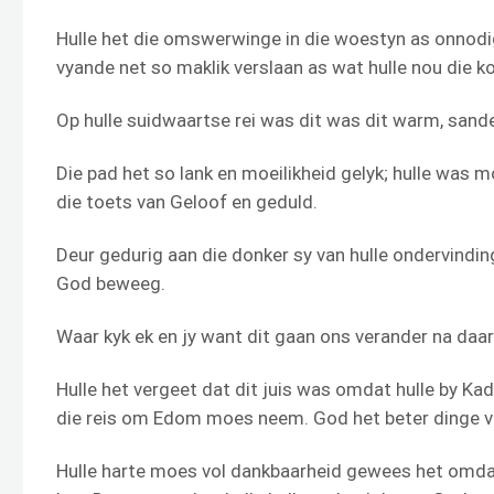
Hulle het die omswerwinge in die woestyn as onnodig
vyande net so maklik verslaan as wat hulle nou die k
Op hulle suidwaartse rei was dit was dit warm, sand
Die pad het so lank en moeilikheid gelyk; hulle was m
die toets van Geloof en geduld.
Deur gedurig aan die donker sy van hulle ondervinding 
God beweeg.
Waar kyk ek en jy want dit gaan ons verander na daar
Hulle het vergeet dat dit juis was omdat hulle by Kad
die reis om Edom moes neem. God het beter dinge vi
Hulle harte moes vol dankbaarheid gewees het omdat