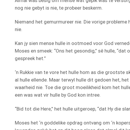
Almal was besig om mense wat gepik was te versorg
nog nie gebyt is nie, te probeer beskerm.
Niemand het gemurmureer nie. Die vorige probleme h
nie.
Kan jy sien mense hulle in ootmoed voor God vernede
Moses en smeek: “Ons het gesondig,” sê hulle, “dat o
gespreek het.”
‘n Rukkie van te vore het hulle hom as die grootste s
al hulle ellende. Maar terwyl hulle dit gedoen het, het
waarheid nie. Toe die groot moeilikheid kom het hulle
een was wat vir hulle by God kon intree.
“Bid tot die Here,” het hulle uitgeroep, “dat Hy die 
Moses het ‘n goddelike opdrag ontvang om ‘n koper