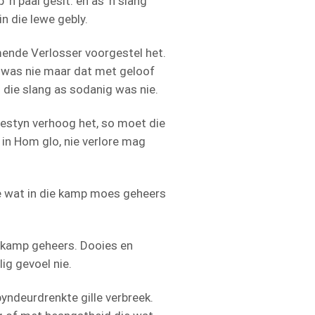
n paal gesit: en as ’n slang
in die lewe gebly.
mende Verlosser voorgestel het.
e was nie maar dat met geloof
die slang as sodanig was nie.
estyn verhoog het, so moet die
in Hom glo, nie verlore mag
e wat in die kamp moes geheers
e kamp geheers. Dooies en
ig gevoel nie.
pyndeurdrenkte gille verbreek.