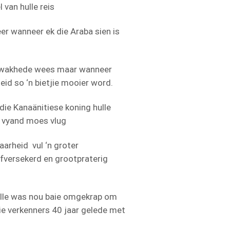
 van hulle reis
eer wanneer ek die Araba sien is
 swakhede wees maar wanneer
eid so ‘n bietjie mooier word.
die Kanaänitiese koning hulle
e vyand moes vlug
aarheid vul ‘n groter
elfversekerd en grootpraterig
ulle was nou baie omgekrap om
die verkenners 40 jaar gelede met