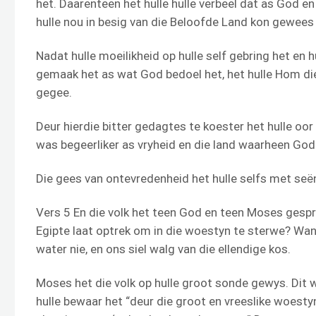
het. Daarenteen het hulle hulle verbeel dat as God en
hulle nou in besig van die Beloofde Land kon gewees 
Nadat hulle moeilikheid op hulle self gebring het en 
gemaak het as wat God bedoel het, het hulle Hom die s
gegee.
Deur hierdie bitter gedagtes te koester het hulle oor
was begeerliker as vryheid en die land waarheen God h
Die gees van ontevredenheid het hulle selfs met seën
Vers 5 En die volk het teen God en teen Moses gesp
Egipte laat optrek om in die woestyn te sterwe? Wan
water nie, en ons siel walg van die ellendige kos.
Moses het die volk op hulle groot sonde gewys. Dit w
hulle bewaar het “deur die groot en vreeslike woesty