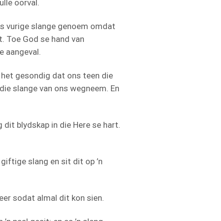
lle oorval.
, is vurige slange genoem omdat
t. Toe God se hand van
le aangeval.
 het gesondig dat ons teen die
y die slange van ons wegneem. En
 dit blydskap in die Here se hart.
iftige slang en sit dit op ’n
eer sodat almal dit kon sien.