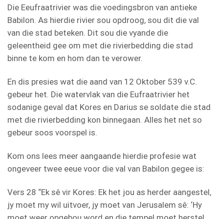
Die Eeufraatrivier was die voedingsbron van antieke
Babilon. As hierdie rivier sou opdroog, sou dit die val
van die stad beteken. Dit sou die vyande die
geleentheid gee om met die rivierbedding die stad
binne te kom en hom dan te verower.
En dis presies wat die aand van 12 Oktober 539 v.C.
gebeur het. Die watervlak van die Eufraatrivier het
sodanige geval dat Kores en Darius se soldate die stad
met die rivierbedding kon binnegaan. Alles het net so
gebeur soos voorspel is.
Kom ons lees meer aangaande hierdie profesie wat
ongeveer twee eeue voor die val van Babilon gegee is:
Vers 28 “Ek sê vir Kores: Ek het jou as herder aangestel,
jy moet my wil uitvoer, jy moet van Jerusalem sê: ‘Hy
moet weer opgebou word en die tempel moet herstel