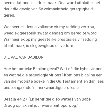
neem, dat ons ‘n indruk maak. Ons word uitsluitlik net
deur die gewig van Sy volmaaktheid geregtigheid
gered.
Wanneer ek Jesus volkome vir my redding vertrou,
weeg ek geestelik swaar genoeg om gered te word.
Wanneer ek op my geestelike prestasies vir redding
staat maak, is ek gewigloos en verlore.
DIE VAL VAN BABILON
Hoe het antieke Babilon geval? Wat sê die bybel vir ons
en wat sê die argeologie vir ons? Kom ons blaai na een
van die mooiste boeke in die Ou Testament en dan lees
ons aangaande ‘n merkwaardige profesie.
Jesaja 44:27 “Ek sê vir die diep waters van Babel:
Droog op! Ek sal jou riviere laat opdroog.”