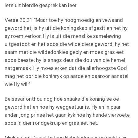
iets uit hierdie gesprek kan leer
Verse 20,21 “Maar toe hy hoogmoedig en vewaand
geword het, is hy uit die koningskap afgesit en het hy
sy roem verloor. Hy is uit die menslike samelewing
uitgestoot en het soos die wilde diere geword; hy het
saam met die wildedonkies gebly en moes gras eet
soos beeste; hy is snags deur die dou van die hemel
natgemaak. Hy moes erken dat die allerhoogste God
mag het oor die koninryk op aarde en daaroor aanstel
wie Hy wil.”
Belsasar onthou nog hoe snaaks die koning se oë
geword het en hoe hy weggestuur is. Hy en ‘n paar
ander jong prinse het gaan kyk hoe hy hande viervoete
soos ‘n dier rondgekruip en gras eet het.
Miskien het Daniël tydens Nebukadnesar se siekte vir