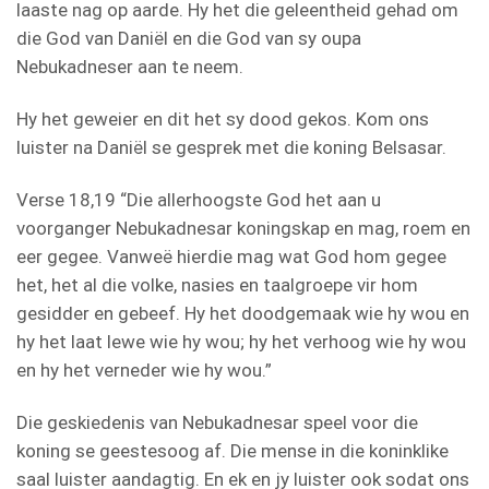
laaste nag op aarde. Hy het die geleentheid gehad om
die God van Daniël en die God van sy oupa
Nebukadneser aan te neem.
Hy het geweier en dit het sy dood gekos. Kom ons
luister na Daniël se gesprek met die koning Belsasar.
Verse 18,19 “Die allerhoogste God het aan u
voorganger Nebukadnesar koningskap en mag, roem en
eer gegee. Vanweë hierdie mag wat God hom gegee
het, het al die volke, nasies en taalgroepe vir hom
gesidder en gebeef. Hy het doodgemaak wie hy wou en
hy het laat lewe wie hy wou; hy het verhoog wie hy wou
en hy het verneder wie hy wou.”
Die geskiedenis van Nebukadnesar speel voor die
koning se geestesoog af. Die mense in die koninklike
saal luister aandagtig. En ek en jy luister ook sodat ons