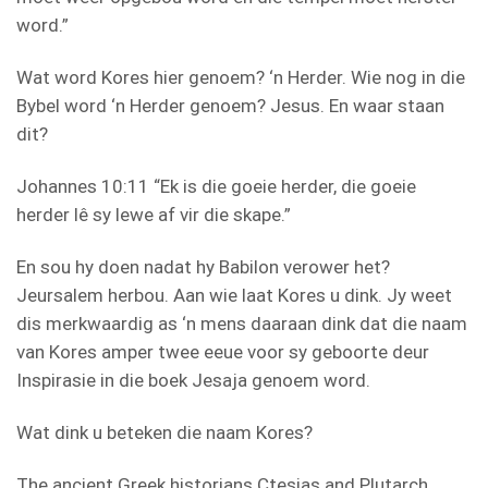
word.”
Wat word Kores hier genoem? ‘n Herder. Wie nog in die
Bybel word ‘n Herder genoem? Jesus. En waar staan
dit?
Johannes 10:11 “Ek is die goeie herder, die goeie
herder lê sy lewe af vir die skape.”
En sou hy doen nadat hy Babilon verower het?
Jeursalem herbou. Aan wie laat Kores u dink. Jy weet
dis merkwaardig as ‘n mens daaraan dink dat die naam
van Kores amper twee eeue voor sy geboorte deur
Inspirasie in die boek Jesaja genoem word.
Wat dink u beteken die naam Kores?
The ancient Greek historians Ctesias and Plutarch