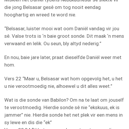
die jong Belsasar gesê om tog nooit eendag
hooghartig en wreed te word nie.
“Belsasar, luister mooi wat oom Daniël vandag vir jou
sê. Valse trots is ‘n baie groot sonde. Dit maak ‘n mens
verwaand en lelik. Ou seun, bly altyd nederig.”
En nou, baie jare later, praat dieselfde Daniël weer met
hom.
Vers 22 “Maar u, Belsasar wat hom opgevolg het, u het
u nie verootmoedig nie, alhoewel u dit alles weet.”
Wat is die sonde van Babilon? Om na te laat om jouself
te verootmoedig. Hierdie sonde sê nie “ekskuus, ek is
jammer” nie. Hierdie sonde het net plek vir een mens in
sy lewe en dis die “ek”