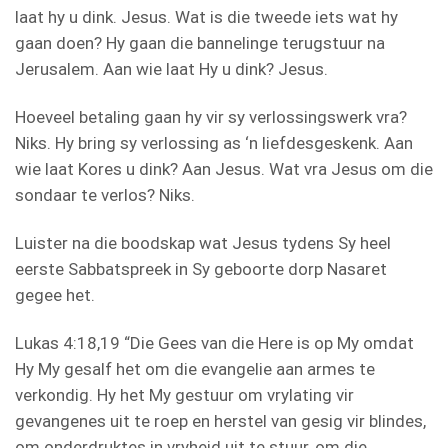
laat hy u dink. Jesus. Wat is die tweede iets wat hy
gaan doen? Hy gaan die bannelinge terugstuur na
Jerusalem. Aan wie laat Hy u dink? Jesus.
Hoeveel betaling gaan hy vir sy verlossingswerk vra?
Niks. Hy bring sy verlossing as ‘n liefdesgeskenk. Aan
wie laat Kores u dink? Aan Jesus. Wat vra Jesus om die
sondaar te verlos? Niks.
Luister na die boodskap wat Jesus tydens Sy heel
eerste Sabbatspreek in Sy geboorte dorp Nasaret
gegee het.
Lukas 4:18,19 “Die Gees van die Here is op My omdat
Hy My gesalf het om die evangelie aan armes te
verkondig. Hy het My gestuur om vrylating vir
gevangenes uit te roep en herstel van gesig vir blindes,
om onderdruktes in vryheid uit te stuur, om die