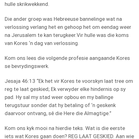
hulle skrikwekkend.
Die ander groep was Hebreeuse bannelinge wat na
verlossing verlang het en gehoop het om eendag weer
na Jerusalem te kan terugkeer.Vir hulle was die koms
van Kores ‘n dag van verlossing.
Kom ons lees die volgende profesie aangaande Kores
se bevrydingswerk.
Jesaja 46:13 “Ek het vir Kores te voorskyn laat tree om
reg te laat geskied; Ek verwyder elke hindernis op sy
pad. Hy sal my stad weer opbou en my ballinge
terugstuur sonder dat hy betaling of ‘n geskenk
daarvoor ontvang, sê die Here die Almagtige.”
Kom ons kyk mooi na hierdie teks. Wat is die eerste
iets wat Kores gaan doen? REG LAAT GESKIED. Aan wie