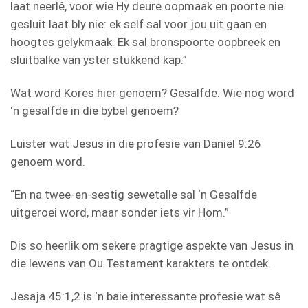
laat neerlê, voor wie Hy deure oopmaak en poorte nie
gesluit laat bly nie: ek self sal voor jou uit gaan en
hoogtes gelykmaak. Ek sal bronspoorte oopbreek en
sluitbalke van yster stukkend kap.”
Wat word Kores hier genoem? Gesalfde. Wie nog word
‘n gesalfde in die bybel genoem?
Luister wat Jesus in die profesie van Daniël 9:26
genoem word.
“En na twee-en-sestig sewetalle sal ‘n Gesalfde
uitgeroei word, maar sonder iets vir Hom.”
Dis so heerlik om sekere pragtige aspekte van Jesus in
die lewens van Ou Testament karakters te ontdek.
Jesaja 45:1,2 is ‘n baie interessante profesie wat sê