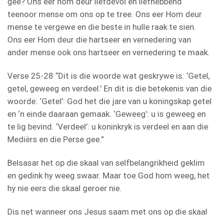
gee? Ons eer hom deur liefdevol en liefhebbend
teenoor mense om ons op te tree. Ons eer Hom deur
mense te vergewe en die beste in hulle raak te sien.
Ons eer Hom deur die hartseer en vernedering van
ander mense ook ons hartseer en vernedering te maak.
Verse 25-28 “Dit is die woorde wat geskrywe is: ‘Getel,
getel, geweeg en verdeel.’ En dit is die betekenis van die
woorde: ‘Getel’: God het die jare van u koningskap getel
en ‘n einde daaraan gemaak. ‘Geweeg’: u is geweeg en
te lig bevind. ‘Verdeel’: u koninkryk is verdeel en aan die
Mediërs en die Perse gee.”
Belsasar het op die skaal van selfbelangrikheid geklim
en gedink hy weeg swaar. Maar toe God hom weeg, het
hy nie eers die skaal geroer nie.
Dis net wanneer ons Jesus saam met ons op die skaal