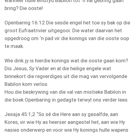
wanneer hulle eindtyd Babilon tot ‘n val gebring gaan
bring? Die ooste!
Openbaring 16:12 Die sesde engel het toe sy bak op die
groot Eufraatrivier uitgegooi. Die water daarvan het
opgedroog om ‘n pad vir die konings van die ooste oop
te maak.
Wie dink jy is hierdie konings wat die ooste gaan kom?
Dis Jesus, Sy Vader en al die heilige engele wat
binnekort die regverdiges uit die mag van vervolgende
Babilon kom verlos.
Hou die beskrywing van die val van mistieke Babilon in
die boek Openbaring in gedagte terwyl ons verder lees.
Jesaja 45:1,2 “So sê die Here aan sy gesalfde, aan
Kores, vir wie Hy as heerser aangestel het, aan wie Hy
nasies onderwerp en voor wie Hy konings hulle wapens