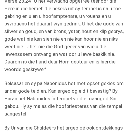
Verse 23,24 “U het verwaand opgetree teenoor die
Here in die hemel: die bekers uit sy tempel is na u toe
gebring en u en u hoofamptenare, u vrouens en u
byvrouens het daaruit wyn gedrink. U het die gode van
silwer en goud, en van brons, yster, hout en klip geprys,
gode wat nie kan sien nie en nie kan hoor nie en niks
weet nie. U het nie die God geëer van wie u die
lewensasem ontvang en wat oor u lewe beskik nie.
Daarom is die hand deur Hom gestuur en is hierdie
woorde geskrywe.”
Belsasar en sy pa Nabonidus het met opset gekies om
ander gode te dien. Kan argeologie dit bevestig? By
Haran het Nabonidus ‘n tempel vir die maangod Sin
gebou. Hy sy ma as die hoofpriesteres van die tempel
aangestel
By Ur van die Chaldeërs het argeoloë ook ontdekkings