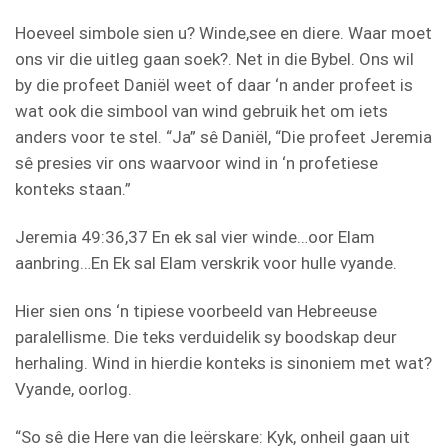
Hoeveel simbole sien u? Winde,see en diere. Waar moet
ons vir die uitleg gaan soek?. Net in die Bybel. Ons wil
by die profeet Daniël weet of daar ‘n ander profeet is
wat ook die simbool van wind gebruik het om iets
anders voor te stel. “Ja” sê Daniël, “Die profeet Jeremia
sê presies vir ons waarvoor wind in ‘n profetiese
konteks staan.”
Jeremia 49:36,37 En ek sal vier winde…oor Elam
aanbring…En Ek sal Elam verskrik voor hulle vyande.
Hier sien ons ‘n tipiese voorbeeld van Hebreeuse
paralellisme. Die teks verduidelik sy boodskap deur
herhaling. Wind in hierdie konteks is sinoniem met wat?
Vyande, oorlog.
“So sê die Here van die leërskare: Kyk, onheil gaan uit