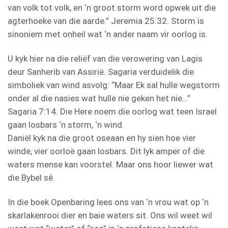
van volk tot volk, en ‘n groot storm word opwek uit die
agterhoeke van die aarde.” Jeremia 25:32. Storm is
sinoniem met onheil wat ‘n ander naam vir oorlog is.
U kyk hier na die reliëf van die verowering van Lagis
deur Sanherib van Assirië. Sagaria verduidelik die
simboliek van wind asvolg: “Maar Ek sal hulle wegstorm
onder al die nasies wat hulle nie geken het nie…”
Sagaria 7:14. Die Here noem die oorlog wat teen Israel
gaan losbars ‘n storm, ‘n wind.
Daniël kyk na die groot oseaan en hy sien hoe vier
winde, vier oorloë gaan losbars. Dit lyk amper of die
waters mense kan voorstel. Maar ons hoor liewer wat
die Bybel sê.
In die boek Openbaring lees ons van ‘n vrou wat op ‘n
skarlakenrooi dier en baie waters sit. Ons wil weet wil