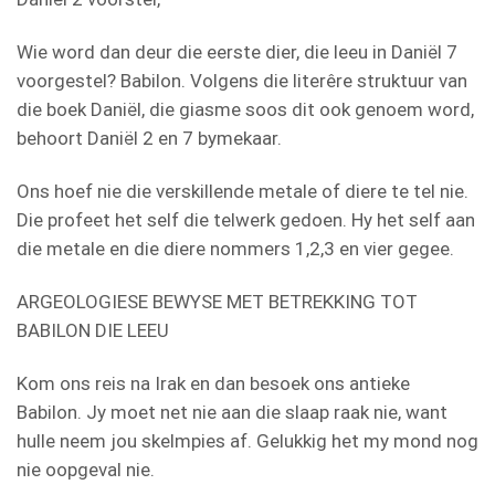
Wie word dan deur die eerste dier, die leeu in Daniël 7
voorgestel? Babilon. Volgens die literêre struktuur van
die boek Daniël, die giasme soos dit ook genoem word,
behoort Daniël 2 en 7 bymekaar.
Ons hoef nie die verskillende metale of diere te tel nie.
Die profeet het self die telwerk gedoen. Hy het self aan
die metale en die diere nommers 1,2,3 en vier gegee.
ARGEOLOGIESE BEWYSE MET BETREKKING TOT
BABILON DIE LEEU
Kom ons reis na Irak en dan besoek ons antieke
Babilon. Jy moet net nie aan die slaap raak nie, want
hulle neem jou skelmpies af. Gelukkig het my mond nog
nie oopgeval nie.