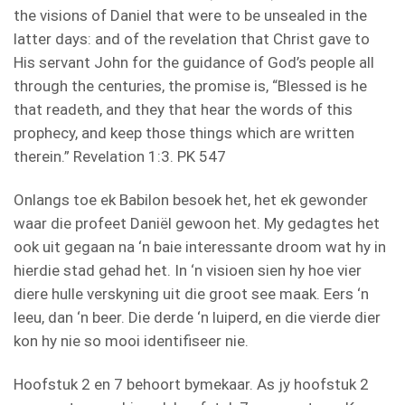
the visions of Daniel that were to be unsealed in the
latter days: and of the revelation that Christ gave to
His servant John for the guidance of God’s people all
through the centuries, the promise is, “Blessed is he
that readeth, and they that hear the words of this
prophecy, and keep those things which are written
therein.” Revelation 1:3. PK 547
Onlangs toe ek Babilon besoek het, het ek gewonder
waar die profeet Daniël gewoon het. My gedagtes het
ook uit gegaan na ‘n baie interessante droom wat hy in
hierdie stad gehad het. In ‘n visioen sien hy hoe vier
diere hulle verskyning uit die groot see maak. Eers ‘n
leeu, dan ‘n beer. Die derde ‘n luiperd, en die vierde dier
kon hy nie so mooi identifiseer nie.
Hoofstuk 2 en 7 behoort bymekaar. As jy hoofstuk 2