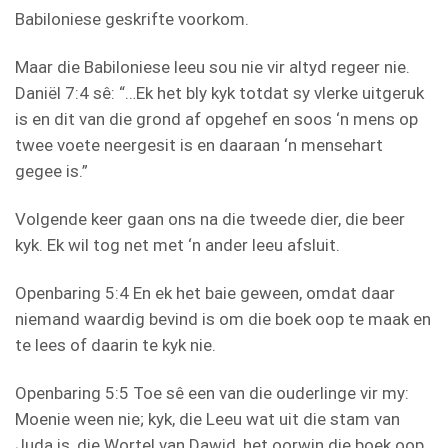
Babiloniese geskrifte voorkom.
Maar die Babiloniese leeu sou nie vir altyd regeer nie.
Daniël 7:4 sê: “…Ek het bly kyk totdat sy vlerke uitgeruk
is en dit van die grond af opgehef en soos ‘n mens op
twee voete neergesit is en daaraan ‘n mensehart
gegee is.”
Volgende keer gaan ons na die tweede dier, die beer
kyk. Ek wil tog net met ‘n ander leeu afsluit.
Openbaring 5:4 En ek het baie geween, omdat daar
niemand waardig bevind is om die boek oop te maak en
te lees of daarin te kyk nie.
Openbaring 5:5 Toe sê een van die ouderlinge vir my:
Moenie ween nie; kyk, die Leeu wat uit die stam van
Juda is, die Wortel van Dawid, het oorwin die boek oop