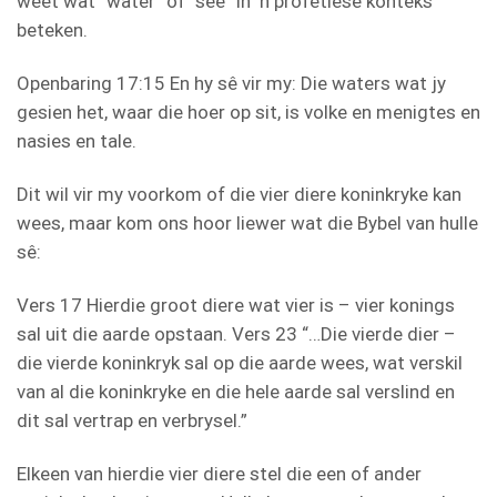
weet wat “water” of “see” in ‘n profetiese konteks
beteken.
Openbaring 17:15 En hy sê vir my: Die waters wat jy
gesien het, waar die hoer op sit, is volke en menigtes en
nasies en tale.
Dit wil vir my voorkom of die vier diere koninkryke kan
wees, maar kom ons hoor liewer wat die Bybel van hulle
sê:
Vers 17 Hierdie groot diere wat vier is – vier konings
sal uit die aarde opstaan. Vers 23 “…Die vierde dier –
die vierde koninkryk sal op die aarde wees, wat verskil
van al die koninkryke en die hele aarde sal verslind en
dit sal vertrap en verbrysel.”
Elkeen van hierdie vier diere stel die een of ander