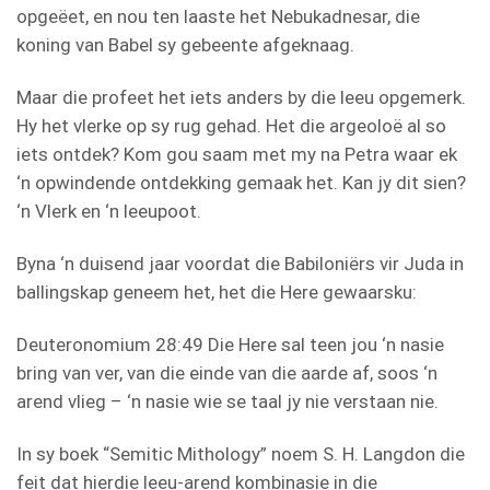
opgeëet, en nou ten laaste het Nebukadnesar, die
koning van Babel sy gebeente afgeknaag.
Maar die profeet het iets anders by die leeu opgemerk.
Hy het vlerke op sy rug gehad. Het die argeoloë al so
iets ontdek? Kom gou saam met my na Petra waar ek
‘n opwindende ontdekking gemaak het. Kan jy dit sien?
‘n Vlerk en ‘n leeupoot.
Byna ‘n duisend jaar voordat die Babiloniërs vir Juda in
ballingskap geneem het, het die Here gewaarsku:
Deuteronomium 28:49 Die Here sal teen jou ‘n nasie
bring van ver, van die einde van die aarde af, soos ‘n
arend vlieg – ‘n nasie wie se taal jy nie verstaan nie.
In sy boek “Semitic Mithology” noem S. H. Langdon die
feit dat hierdie leeu-arend kombinasie in die