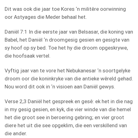
Dit was ook die jaar toe Kores ‘n militêre oorwinning
oor Astyages die Meder behaal het.
Daniël 7:1 In die eerste jaar van Belsasar, die koning van
Babel, het Daniël ‘n droomgesig gesien en gesigte van
sy hoof op sy bed. Toe het hy die droom opgeskrywe,
die hoofsaak vertel.
Vyftig jaar van te vore het Nebukanesar ‘n soortgelyke
droom oor die koninkryke van die antieke wêreld gehad.
Nou word dit ook in ‘n visioen aan Daniël gewys.
Verse 2,3 Daniël het gespreek en gesê: ek het in die nag
in my gesig gesien, en kyk, die vier winde van die hemel
het die groot see in beroering gebring; en vier groot
diere het uit die see opgeklim, die een verskillend van
die ander.