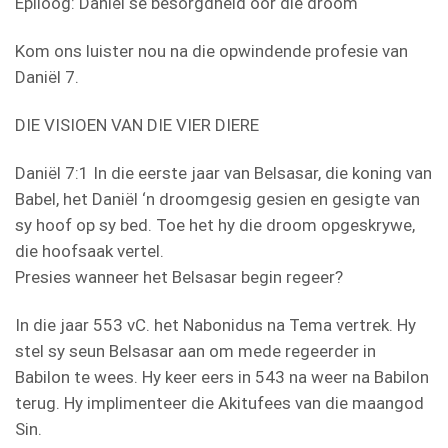
Epiloog: Daniël se besorgdheid oor die droom
Kom ons luister nou na die opwindende profesie van
Daniël 7.
DIE VISIOEN VAN DIE VIER DIERE
Daniël 7:1 In die eerste jaar van Belsasar, die koning van
Babel, het Daniël ‘n droomgesig gesien en gesigte van
sy hoof op sy bed. Toe het hy die droom opgeskrywe,
die hoofsaak vertel.
Presies wanneer het Belsasar begin regeer?
In die jaar 553 vC. het Nabonidus na Tema vertrek. Hy
stel sy seun Belsasar aan om mede regeerder in
Babilon te wees. Hy keer eers in 543 na weer na Babilon
terug. Hy implimenteer die Akitufees van die maangod
Sin.