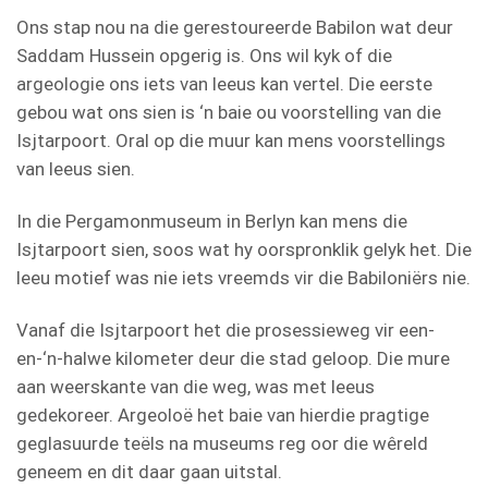
Ons stap nou na die gerestoureerde Babilon wat deur
Saddam Hussein opgerig is. Ons wil kyk of die
argeologie ons iets van leeus kan vertel. Die eerste
gebou wat ons sien is ‘n baie ou voorstelling van die
Isjtarpoort. Oral op die muur kan mens voorstellings
van leeus sien.
In die Pergamonmuseum in Berlyn kan mens die
Isjtarpoort sien, soos wat hy oorspronklik gelyk het. Die
leeu motief was nie iets vreemds vir die Babiloniërs nie.
Vanaf die Isjtarpoort het die prosessieweg vir een-
en-‘n-halwe kilometer deur die stad geloop. Die mure
aan weerskante van die weg, was met leeus
gedekoreer. Argeoloë het baie van hierdie pragtige
geglasuurde teëls na museums reg oor die wêreld
geneem en dit daar gaan uitstal.