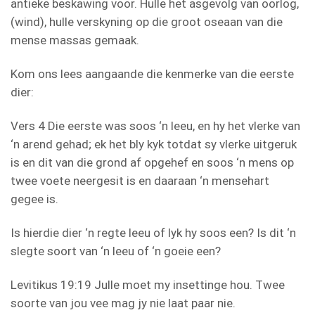
antieke beskawing voor. Hulle het asgevolg van oorlog,
(wind), hulle verskyning op die groot oseaan van die
mense massas gemaak.
Kom ons lees aangaande die kenmerke van die eerste
dier:
Vers 4 Die eerste was soos ‘n leeu, en hy het vlerke van
‘n arend gehad; ek het bly kyk totdat sy vlerke uitgeruk
is en dit van die grond af opgehef en soos ‘n mens op
twee voete neergesit is en daaraan ‘n mensehart
gegee is.
Is hierdie dier ‘n regte leeu of lyk hy soos een? Is dit ‘n
slegte soort van ‘n leeu of ‘n goeie een?
Levitikus 19:19 Julle moet my insettinge hou. Twee
soorte van jou vee mag jy nie laat paar nie.