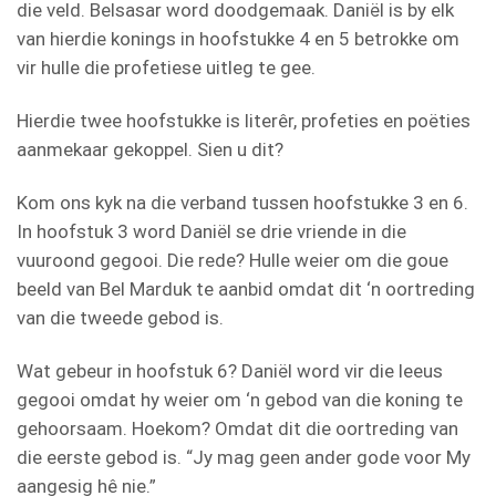
die veld. Belsasar word doodgemaak. Daniël is by elk
van hierdie konings in hoofstukke 4 en 5 betrokke om
vir hulle die profetiese uitleg te gee.
Hierdie twee hoofstukke is literêr, profeties en poëties
aanmekaar gekoppel. Sien u dit?
Kom ons kyk na die verband tussen hoofstukke 3 en 6.
In hoofstuk 3 word Daniël se drie vriende in die
vuuroond gegooi. Die rede? Hulle weier om die goue
beeld van Bel Marduk te aanbid omdat dit ‘n oortreding
van die tweede gebod is.
Wat gebeur in hoofstuk 6? Daniël word vir die leeus
gegooi omdat hy weier om ‘n gebod van die koning te
gehoorsaam. Hoekom? Omdat dit die oortreding van
die eerste gebod is. “Jy mag geen ander gode voor My
aangesig hê nie.”