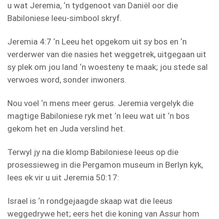
u wat Jeremia, ‘n tydgenoot van Daniël oor die
Babiloniese leeu-simbool skryf.
Jeremia 4:7 ‘n Leeu het opgekom uit sy bos en ‘n
verderwer van die nasies het weggetrek, uitgegaan uit
sy plek om jou land ‘n woesteny te maak; jou stede sal
verwoes word, sonder inwoners.
Nou voel ‘n mens meer gerus. Jeremia vergelyk die
magtige Babiloniese ryk met ‘n leeu wat uit ‘n bos
gekom het en Juda verslind het.
Terwyl jy na die klomp Babiloniese leeus op die
prosessieweg in die Pergamon museum in Berlyn kyk,
lees ek vir u uit Jeremia 50:17:
Israel is ‘n rondgejaagde skaap wat die leeus
weggedrywe het; eers het die koning van Assur hom