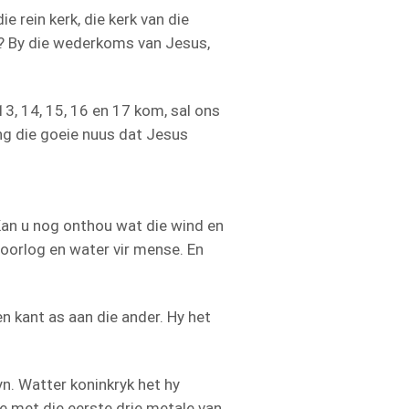
ie rein kerk, die kerk van die
ig? By die wederkoms van Jesus,
3, 14, 15, 16 en 17 kom, sal ons
ng die goeie nuus dat Jesus
. Kan u nog onthou wat die wind en
 oorlog en water vir mense. En
en kant as aan die ander. Hy het
yn. Watter koninkryk het hy
re met die eerste drie metale van