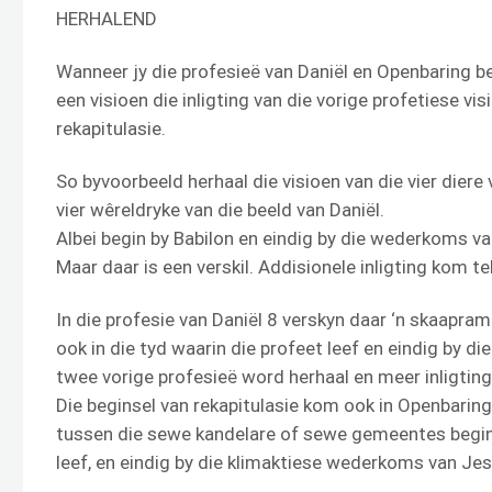
HERHALEND
Wanneer jy die profesieë van Daniël en Openbaring be
een visioen die inligting van die vorige profetiese vi
rekapitulasie.
So byvoorbeeld herhaal die visioen van die vier diere v
vier wêreldryke van die beeld van Daniël.
Albei begin by Babilon en eindig by die wederkoms v
Maar daar is een verskil. Addisionele inligting kom te
In die profesie van Daniël 8 verskyn daar ‘n skaapram
ook in die tyd waarin die profeet leef en eindig by di
twee vorige profesieë word herhaal en meer inligtin
Die beginsel van rekapitulasie kom ook in Openbaring
tussen die sewe kandelare of sewe gemeentes begin
leef, en eindig by die klimaktiese wederkoms van Jes