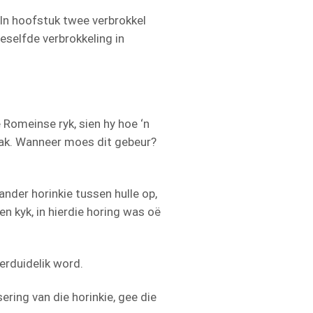
 In hoofstuk twee verbrokkel
ieselfde verbrokkeling in
e Romeinse ryk, sien hy hoe ‘n
maak. Wanneer moes dit gebeur?
ander horinkie tussen hulle op,
en kyk, in hierdie horing was oë
erduidelik word.
ring van die horinkie, gee die