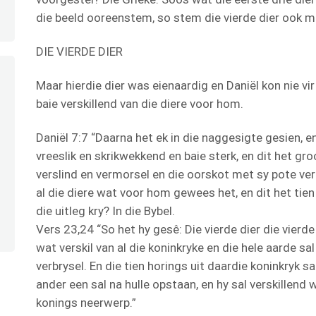
die beeld ooreenstem, so stem die vierde dier ook m
DIE VIERDE DIER
Maar hierdie dier was eienaardig en Daniël kon nie vi
baie verskillend van die diere voor hom.
Daniël 7:7 “Daarna het ek in die naggesigte gesien, en 
vreeslik en skrikwekkend en baie sterk, en dit het gr
verslind en vermorsel en die oorskot met sy pote vert
al die diere wat voor hom gewees het, en dit het tie
die uitleg kry? In die Bybel.
Vers 23,24 “So het hy gesê: Die vierde dier die vierde
wat verskil van al die koninkryke en die hele aarde sal 
verbrysel. En die tien horings uit daardie koninkryk sa
ander een sal na hulle opstaan, en hy sal verskillend 
konings neerwerp.”