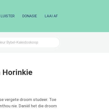
LUISTER
DONASIE
LAAI AF
n Horinkie
 se vergete droom studeer. Toe
nthou nie. Daniël het die droom