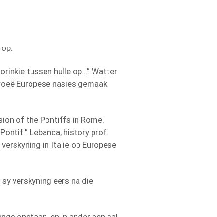
 op.
horinkie tussen hulle op…” Watter
vroeë Europese nasies gemaak
ion of the Pontiffs in Rome.
ontif.” Lebanca, history prof.
verskyning in Italië op Europese
k sy verskyning eers na die
nings opstaan, en ‘n ander een sal