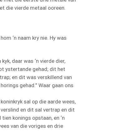
et die vierde metaal ooreen.
r hom ‘n naam kry nie. Hy was
kyk, daar was ‘n vierde dier,
oot ystertande gehad; dit het
rap; en dit was verskillend van
n horings gehad.” Waar gaan ons
 koninkryk sal op die aarde wees,
verslind en dit sal vertrap en dit
l tien konings opstaan, en ‘n
wees van die voriges en drie