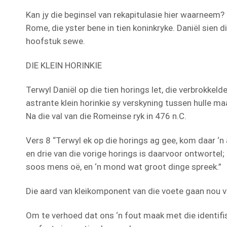
Kan jy die beginsel van rekapitulasie hier waarneem?
Rome, die yster bene in tien koninkryke. Daniël sien d
hoofstuk sewe.
DIE KLEIN HORINKIE
Terwyl Daniël op die tien horings let, die verbrokkeld
astrante klein horinkie sy verskyning tussen hulle 
Na die val van die Romeinse ryk in 476 n.C.
Vers 8 “Terwyl ek op die horings ag gee, kom daar ‘n 
en drie van die vorige horings is daarvoor ontwortel; 
soos mens oë, en ‘n mond wat groot dinge spreek.”
Die aard van kleikomponent van die voete gaan nou v
Om te verhoed dat ons ‘n fout maak met die identifise