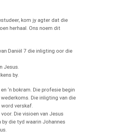
studeer, kom jy agter dat die
sioen herhaal. Ons noem dit
an Daniël 7 die inligting oor die
an Jesus.
lkens by.
 en ‘n bokram. Die profesie begin
e wederkoms. Die inligting van die
g word verskaf.
 voor. Die visioen van Jesus
 by die tyd waarin Johannes
us.