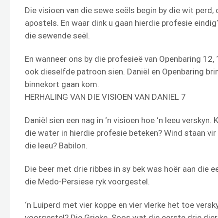
Die visioen van die sewe seëls begin by die wit perd, d
apostels. En waar dink u gaan hierdie profesie eind
die sewende seël.
En wanneer ons by die profesieë van Openbaring 12, 1
ook dieselfde patroon sien. Daniël en Openbaring bri
binnekort gaan kom.
HERHALING VAN DIE VISIOEN VAN DANIEL 7
Daniël sien een nag in ‘n visioen hoe ‘n leeu verskyn
die water in hierdie profesie beteken? Wind staan vir
die leeu? Babilon.
Die beer met drie ribbes in sy bek was hoër aan die e
die Medo-Persiese ryk voorgestel.
‘n Luiperd met vier koppe en vier vlerke het toe versk
voorgestel? Die Grieke. Soos wat die eerste drie die