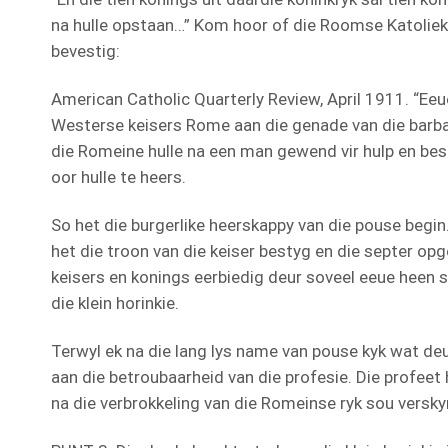
na hulle opstaan…” Kom hoor of die Roomse Katolieke 
bevestig:
American Catholic Quarterly Review, April 1911. “Eeue
Westerse keisers Rome aan die genade van die barba
die Romeine hulle na een man gewend vir hulp en be
oor hulle te heers.
So het die burgerlike heerskappy van die pouse begin
het die troon van die keiser bestyg en die septer 
keisers en konings eerbiedig deur soveel eeue heen s
die klein horinkie.
Terwyl ek na die lang lys name van pouse kyk wat deur
aan die betroubaarheid van die profesie. Die profeet
na die verbrokkeling van die Romeinse ryk sou verskyn