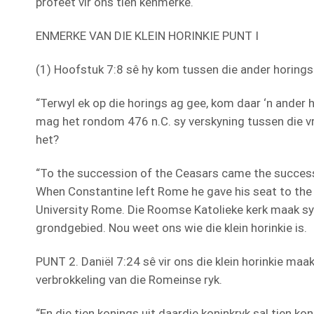
profeet vir ons tien kenmerke.
ENMERKE VAN DIE KLEIN HORINKIE PUNT I
(1) Hoofstuk 7:8 sê hy kom tussen die ander horings
“Terwyl ek op die horings ag gee, kom daar ‘n ander 
mag het rondom 476 n.C. sy verskyning tussen die 
het?
“To the succession of the Ceasars came the success
When Constantine left Rome he gave his seat to the P
University Rome. Die Roomse Katolieke kerk maak sy 
grondgebied. Nou weet ons wie die klein horinkie is.
PUNT 2. Daniël 7:24 sê vir ons die klein horinkie maa
verbrokkeling van die Romeinse ryk.
“En die tien konings uit daardie koninkryk sal tien ko