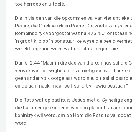
toe herroep en uitgelê.
Dis ‘n visioen van die opkoms en val van vier antieke
Persië, die Griekse ryk en Rome. Die voete van yster e
Romeinse ryk voorgestel wat na 476 n.C. ontstaan h
‘n groot klip op ‘n bonatuurlike wyse die beeld vernie
wêreld regering wees wat oor almal regeer nie.
Daniël 2:44 “Maar in die dae van die konings sal die 
verwek wat in ewigheid nie vernietig sal word nie, en
geen ander volk oorgelaat word nie; dit sal al daardie
einde aan maak, maar self sal dit vir ewig bestaan.”
Die Rots wat op pad is, is Jesus met al Sy heilige e
die hartseer geskiedenis van ons planeet. Jesus nooi
koninkryk wil word, om op Hom die Rots te val sodat 
word.