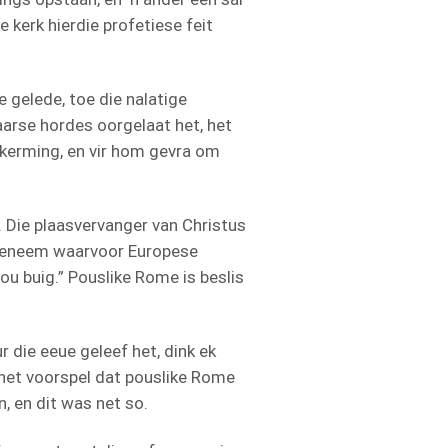
kerk hierdie profetiese feit
 gelede, toe die nalatige
arse hordes oorgelaat het, het
skerming, en vir hom gevra om
. Die plaasvervanger van Christus
opgeneem waarvoor Europese
ou buig.” Pouslike Rome is beslis
 die eeue geleef het, dink ek
 het voorspel dat pouslike Rome
, en dit was net so.