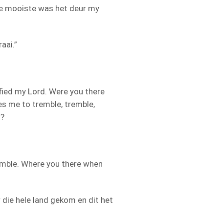
ie mooiste was het deur my
aai.”
ified my Lord. Were you there
s me to tremble, tremble,
d?
emble. Where you there when
 die hele land gekom en dit het