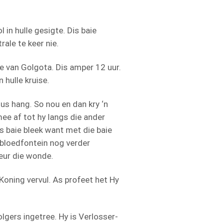
in hulle gesigte. Dis baie
ale te keer nie.
re van Golgota. Dis amper 12 uur.
 hulle kruise.
us hang. So nou en dan kry ‘n
mee af tot hy langs die ander
is baie bleek want met die baie
e bloedfontein nog verder
deur die wonde.
 Koning vervul. As profeet het Hy
olgers ingetree. Hy is Verlosser-