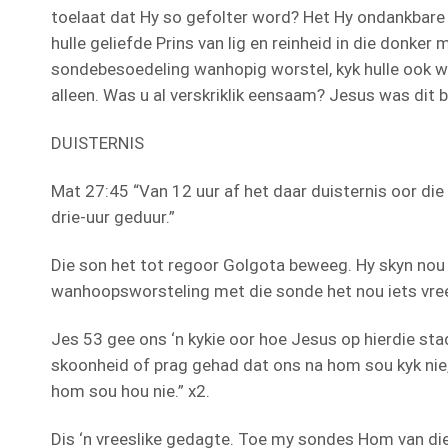
toelaat dat Hy so gefolter word? Het Hy ondankbare 
hulle geliefde Prins van lig en reinheid in die donker
sondebesoedeling wanhopig worstel, kyk hulle ook we
alleen. Was u al verskriklik eensaam? Jesus was dit 
DUISTERNIS
Mat 27:45 “Van 12 uur af het daar duisternis oor die 
drie-uur geduur.”
Die son het tot regoor Golgota beweeg. Hy skyn nou 
wanhoopsworsteling met die sonde het nou iets vre
Jes 53 gee ons ‘n kykie oor hoe Jesus op hierdie sta
skoonheid of prag gehad dat ons na hom sou kyk nie
hom sou hou nie.” x2.
Dis ‘n vreeslike gedagte. Toe my sondes Hom van die