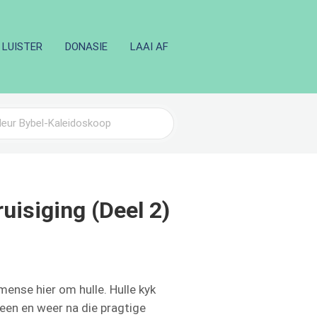
LUISTER
DONASIE
LAAI AF
uisiging (Deel 2)
ense hier om hulle. Hulle kyk
heen en weer na die pragtige