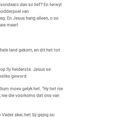
sondaars dan so lief? En terwyl
 modderpoel van
g. En Jesus hang alleen, o so
baie meer!
hele land gekom, en dit het tot
op Sy helderste. Jesus se
esliks geword.
dium moes gelyk het. “Hy het nie
, nie die voorkoms dat ons van
 Vader skei, het Sy gesig so