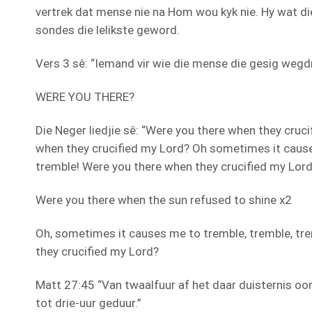
vertrek dat mense nie na Hom wou kyk nie. Hy wat d
sondes die lelikste geword.
Vers 3 sê: “Iemand vir wie die mense die gesig wegdr
WERE YOU THERE?
Die Neger liedjie sê: “Were you there when they cruc
when they crucified my Lord? Oh sometimes it cause
tremble! Were you there when they crucified my Lor
Were you there when the sun refused to shine x2
Oh, sometimes it causes me to tremble, tremble, tr
they crucified my Lord?
Matt 27:45 “Van twaalfuur af het daar duisternis oor
tot drie-uur geduur.”