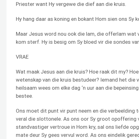
Priester want Hy vergewe die dief aan die kruis.
Hy hang daar as koning en bokant Hom sien ons Sy kon
Maar Jesus word nou ook die lam, die offerlam wat v
kom sterf. Hy is besig om Sy bloed vir die sondes van
VRAE
Wat maak Jesus aan die kruis? Hoe raak dit my? Hoe b
wetenskap van die kruis bestudeer? Iemand het die vo
heilsaam wees om elke dag ‘n uur aan die bepeinsing 
bestee.
Ons moet dit punt vir punt neem en die verbeelding t
veral die slottonele. As ons oor Sy groot opoffering v
standvastiger vertroue in Hom kry, sal ons liefde opg
mate deur Sy gees vervul word. As ons eindelik gered