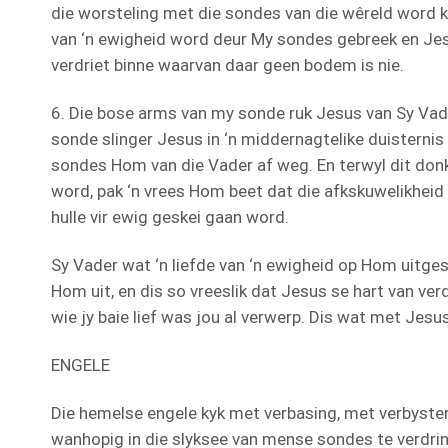
die worsteling met die sondes van die wêreld word k
van ‘n ewigheid word deur My sondes gebreek en Jes
verdriet binne waarvan daar geen bodem is nie.
6. Die bose arms van my sonde ruk Jesus van Sy Vad
sonde slinger Jesus in ‘n middernagtelike duisternis 
sondes Hom van die Vader af weg. En terwyl dit do
word, pak ‘n vrees Hom beet dat die afkskuwelikheid s
hulle vir ewig geskei gaan word.
Sy Vader wat ‘n liefde van ‘n ewigheid op Hom uitges
Hom uit, en dis so vreeslik dat Jesus se hart van ver
wie jy baie lief was jou al verwerp. Dis wat met Jesu
ENGELE
Die hemelse engele kyk met verbasing, met verbyste
wanhopig in die slyksee van mense sondes te verdrink