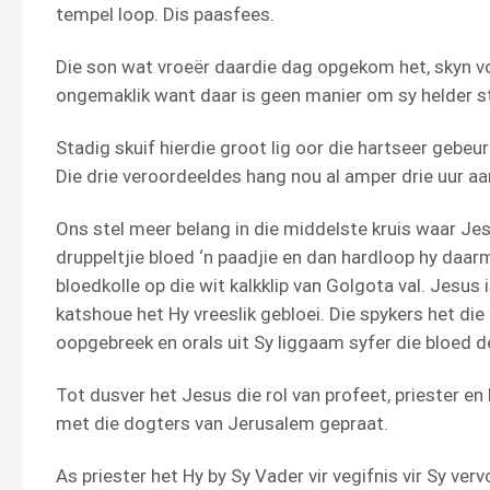
tempel loop. Dis paasfees.
Die son wat vroeër daardie dag opgekom het, skyn vol 
ongemaklik want daar is geen manier om sy helder str
Stadig skuif hierdie groot lig oor die hartseer gebeu
Die drie veroordeeldes hang nou al amper drie uur aan
Ons stel meer belang in die middelste kruis waar Jes
druppeltjie bloed ‘n paadjie en dan hardloop hy daar
bloedkolle op die wit kalkklip van Golgota val. Jesus 
katshoue het Hy vreeslik gebloei. Die spykers het di
oopgebreek en orals uit Sy liggaam syfer die bloed 
Tot dusver het Jesus die rol van profeet, priester en
met die dogters van Jerusalem gepraat.
As priester het Hy by Sy Vader vir vegifnis vir Sy verv