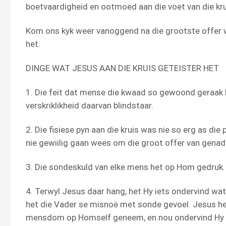
boetvaardigheid en ootmoed aan die voet van die krui
Kom ons kyk weer vanoggend na die grootste offer 
het.
DINGE WAT JESUS AAN DIE KRUIS GETEISTER HET
1. Die feit dat mense die kwaad so gewoond geraak he
verskriklikheid daarvan blindstaar.
2. Die fisiese pyn aan die kruis was nie so erg as di
nie gewiilig gaan wees om die groot offer van genade
3. Die sondeskuld van elke mens het op Hom gedruk.
4. Terwyl Jesus daar hang, het Hy iets ondervind wat
het die Vader se misnoë met sonde gevoel. Jesus he
mensdom op Homself geneem, en nou ondervind Hy S