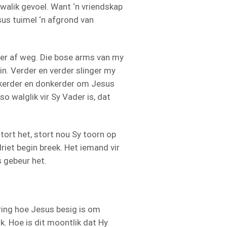
walik gevoel. Want ‘n vriendskap
us tuimel ‘n afgrond van
er af weg. Die bose arms van my
in. Verder en verder slinger my
nkerder en donkerder om Jesus
o walglik vir Sy Vader is, dat
tort het, stort nou Sy toorn op
driet begin breek. Het iemand vir
s gebeur het.
ring hoe Jesus besig is om
. Hoe is dit moontlik dat Hy