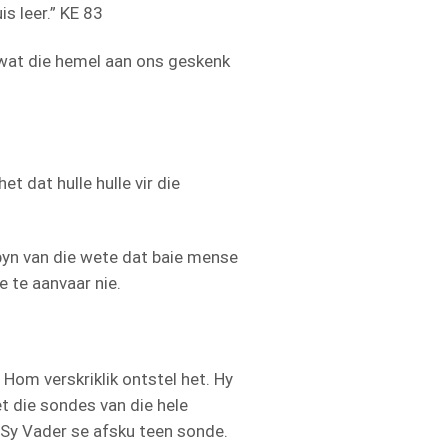
s leer.” KE 83
wat die hemel aan ons geskenk
t dat hulle hulle vir die
e pyn van die wete dat baie mense
 te aanvaar nie.
 Hom verskriklik ontstel het. Hy
t die sondes van die hele
y Vader se afsku teen sonde.