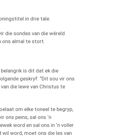
ingstitel in drie tale.
ir die sondes van die wêreld
 ons almal te stort.
elangrik is dit dat ek die
lgende geskryf: “Dit sou vir ons
van die lewe van Christus te
oelaat om elke toneel te begryp,
ir ons peins, sal ons ‘n
ewek word en sal ons in ‘n voller
 wil word, moet ons die les van