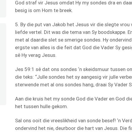
God straf vir Jesus omdat Hy my sondes dra en daar 
besig is om Hom te breek.
5. By die put van Jakob het Jesus vir die slegte vro
liefde vertel. Dit was die tema van Sy boodskappe. E
met al daardie slet se smerige sondes. Hy ondervind
ergste van alles is die feit dat God die Vader Sy ge
sê Hy verag Jesus.
Jes 59:1 sê dat ons sondes ‘n skeidsmuur tussen o
die teks: “Julle sondes het sy aangesig vir julle verb
sterwende met al ons sondes hang, draai Sy Vader 
Aan die kruis het my sonde God die Vader en God die
het tussen hulle gekom.
Sal ons ooit die vreeslikheid van sonde besef! ‘n Ve
ondervind het nie, deurboor die hart van Jesus. Die fis