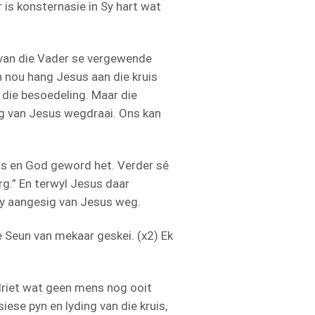
is konsternasie in Sy hart wat
u van die Vader se vergewende
n nou hang Jesus aan die kruis
 die besoedeling. Maar die
sig van Jesus wegdraai. Ons kan
ns en God geword het. Verder sê
erg.” En terwyl Jesus daar
Sy aangesig van Jesus weg.
 Seun van mekaar geskei. (x2) Ek
rdriet wat geen mens nog ooit
iese pyn en lyding van die kruis,