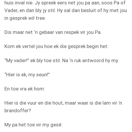
huis inval nie. Jy spreek eers net jou pa aan, soos Pa of
Vader, en dan bly jy stil. Hy sal dan besluit of hy met jou
in gesprek wil tree.
Dis maar net ‘n gebaar van respek vir jou Pa.
Kom ek vertel jou hoe ek die gesprek begin het:
“My vader!” ek bly toe stil. Na ‘n ruk antwoord hy my.
“Hier is ek, my seun!”
En toe vra ek hom:
Hier is die vuur en die hout, maar waar is die lam vir ’n
brandoffer?
My pa het toe vir my gesê: