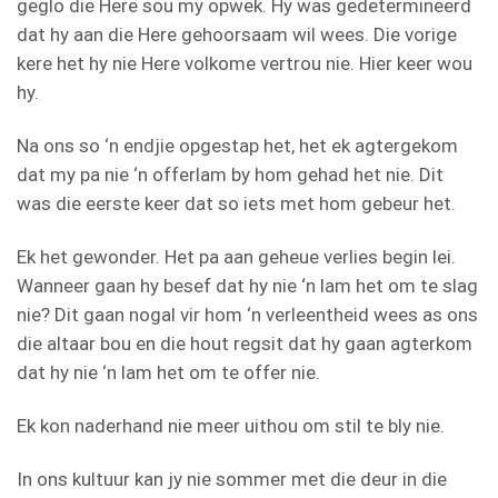
geglo die Here sou my opwek. Hy was gedetermineerd
dat hy aan die Here gehoorsaam wil wees. Die vorige
kere het hy nie Here volkome vertrou nie. Hier keer wou
hy.
Na ons so ‘n endjie opgestap het, het ek agtergekom
dat my pa nie ‘n offerlam by hom gehad het nie. Dit
was die eerste keer dat so iets met hom gebeur het.
Ek het gewonder. Het pa aan geheue verlies begin lei.
Wanneer gaan hy besef dat hy nie ‘n lam het om te slag
nie? Dit gaan nogal vir hom ‘n verleentheid wees as ons
die altaar bou en die hout regsit dat hy gaan agterkom
dat hy nie ‘n lam het om te offer nie.
Ek kon naderhand nie meer uithou om stil te bly nie.
In ons kultuur kan jy nie sommer met die deur in die