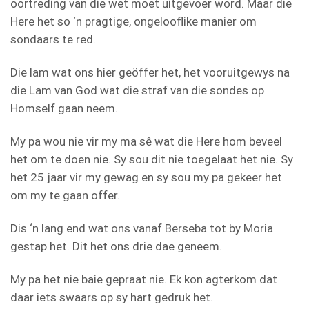
oortreding van die wet moet uitgevoer word. Maar die
Here het so ‘n pragtige, ongelooflike manier om
sondaars te red.
Die lam wat ons hier geöffer het, het vooruitgewys na
die Lam van God wat die straf van die sondes op
Homself gaan neem.
My pa wou nie vir my ma sê wat die Here hom beveel
het om te doen nie. Sy sou dit nie toegelaat het nie. Sy
het 25 jaar vir my gewag en sy sou my pa gekeer het
om my te gaan offer.
Dis ‘n lang end wat ons vanaf Berseba tot by Moria
gestap het. Dit het ons drie dae geneem.
My pa het nie baie gepraat nie. Ek kon agterkom dat
daar iets swaars op sy hart gedruk het.