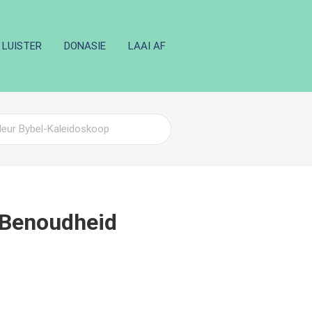
LUISTER
DONASIE
LAAI AF
 Benoudheid