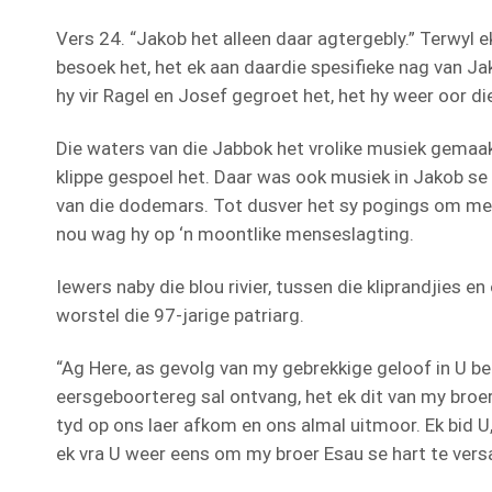
Vers 24. “Jakob het alleen daar agtergebly.” Terwyl e
besoek het, het ek aan daardie spesifieke nag van Ja
hy vir Ragel en Josef gegroet het, het hy weer oor di
Die waters van die Jabbok het vrolike musiek gemaak
klippe gespoel het. Daar was ook musiek in Jakob se
van die dodemars. Tot dusver het sy pogings om met
nou wag hy op ‘n moontlike menseslagting.
Iewers naby die blou rivier, tussen die kliprandjies en
worstel die 97-jarige patriarg.
“Ag Here, as gevolg van my gebrekkige geloof in U be
eersgeboortereg sal ontvang, het ek dit van my broe
tyd op ons laer afkom en ons almal uitmoor. Ek bid U
ek vra U weer eens om my broer Esau se hart te vers