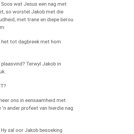
id. Soos wat Jesus een nag met
t, so worstel Jakob met die
oudheid, met trane en diepe berou
om:
an het tot dagbreek met hom
 plaasvind? Terwyl Jakob in
uk.
ET?
nneer ons in eensaamheid met
 ‘n ander profeet van hierdie nag
n Hy sal oor Jakob besoeking