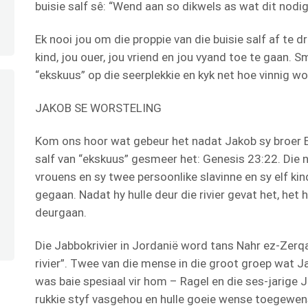
buisie salf sê: “Wend aan so dikwels as wat dit nodig 
Ek nooi jou om die proppie van die buisie salf af te dr
kind, jou ouer, jou vriend en jou vyand toe te gaan. S
“ekskuus” op die seerplekkie en kyk net hoe vinnig 
JAKOB SE WORSTELING
Kom ons hoor wat gebeur het nadat Jakob sy broer E
salf van “ekskuus” gesmeer het: Genesis 23:22. Die 
vrouens en sy twee persoonlike slavinne en sy elf ki
gegaan. Nadat hy hulle deur die rivier gevat het, het h
deurgaan.
Die Jabbokrivier in Jordanië word tans Nahr ez-Zerq
rivier”. Twee van die mense in die groot groep wat 
was baie spesiaal vir hom – Ragel en die ses-jarige Jo
rukkie styf vasgehou en hulle goeie wense toegewen