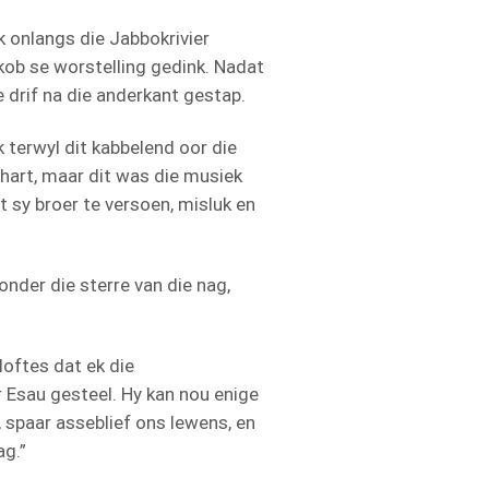
k onlangs die Jabbokrivier
kob se worstelling gedink. Nadat
e drif na die anderkant gestap.
 terwyl dit kabbelend oor die
 hart, maar dit was die musiek
 sy broer te versoen, misluk en
 onder die sterre van die nag,
loftes dat ek die
r Esau gesteel. Hy kan nou enige
, spaar asseblief ons lewens, en
ag.”