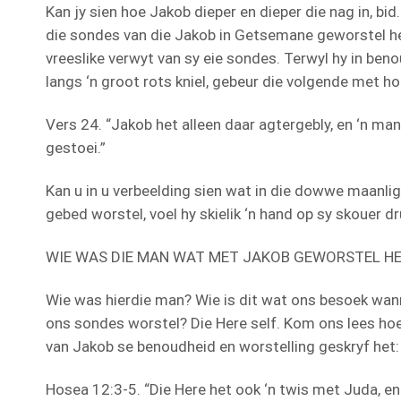
Kan jy sien hoe Jakob dieper en dieper die nag in, b
die sondes van die Jakob in Getsemane geworstel he
vreeslike verwyt van sy eie sondes. Terwyl hy in ben
langs ‘n groot rots kniel, gebeur die volgende met h
Vers 24. “Jakob het alleen daar agtergebly, en ‘n m
gestoei.”
Kan u in u verbeelding sien wat in die dowwe maanlig
gebed worstel, voel hy skielik ‘n hand op sy skouer dr
WIE WAS DIE MAN WAT MET JAKOB GEWORSTEL H
Wie was hierdie man? Wie is dit wat ons besoek wa
ons sondes worstel? Die Here self. Kom ons lees hoe
van Jakob se benoudheid en worstelling geskryf het:
Hosea 12:3-5. “Die Here het ook ‘n twis met Juda, e