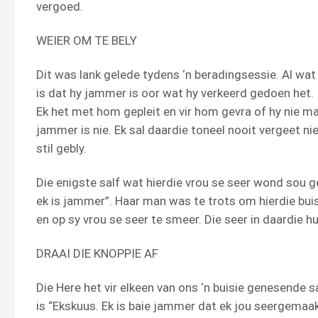
vergoed.
WEIER OM TE BELY
Dit was lank gelede tydens ‘n beradingsessie. Al wat
is dat hy jammer is oor wat hy verkeerd gedoen het.
Ek het met hom gepleit en vir hom gevra of hy nie maar
jammer is nie. Ek sal daardie toneel nooit vergeet ni
stil gebly.
Die enigste salf wat hierdie vrou se seer wond sou g
ek is jammer”. Haar man was te trots om hierdie buis
en op sy vrou se seer te smeer. Die seer in daardie hu
DRAAI DIE KNOPPIE AF
Die Here het vir elkeen van ons ‘n buisie genesende 
is “Ekskuus. Ek is baie jammer dat ek jou seergemaak