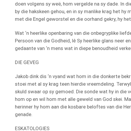
doen volgens sy weë, hom vergelde na sy dade. In d
by die hakskeen gehou, en in sy manlike krag het hy 
met die Engel geworstel en die oorhand gekry, hy 
Wat ‘n heerlike openbaring van die onbegryplike lief
Persoon van die Godheid, lê Sy heerlike glans neer e
gedaante van ‘n mens wat in diepe benoudheid verke
DIE GEVEG
Jakob dink dis ‘n vyand wat hom in die donkerte bek
stoei met al sy krag teen hierdie vreemdeling. Terwy
skuld swaar op sy gemoed. Die sonde wat hy in die 
hom op en wil hom met alle geweld van God skei. Maa
herinner hy hom aan die kosbare beloftes van die He
genade.
ESKATOLOGIES