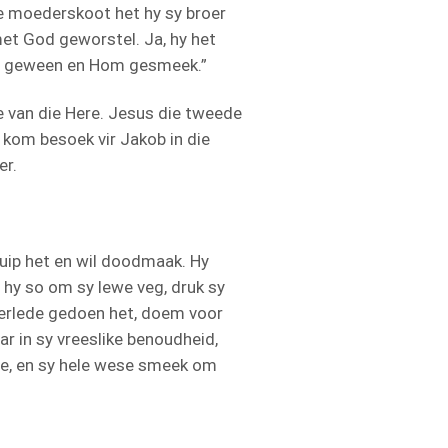
ie moederskoot het hy sy broer
met God geworstel. Ja, hy het
het geween en Hom gesmeek.”
de van die Here. Jesus die tweede
n kom besoek vir Jakob in die
er.
ruip het en wil doodmaak. Hy
l hy so om sy lewe veg, druk sy
verlede gedoen het, doem voor
r in sy vreeslike benoudheid,
re, en sy hele wese smeek om