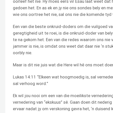
oorleef het nie. Hy moes eers vir Esau laat weet da
gedoen het. En as ek en jy nie ons sondes bely en m
wie ons oortree het nie, sal ons nie die komende tyd
Een van die beste onkruid-doders om die vuilgoed van
geregtigheid uit te roei, is die onkruid-doder van be
te na gekom het. Een van die redes waarom ons nie 
jammer is nie, is omdat ons weet dat daar nie ‘n stu
oorbly nie.
Maar is dit nie juis wat die Here wil hê ons moet doe
Lukas 14:11 “Elkeen wat hoogmoedig is, sal verneder
sal verhoog word.”
Ek wil jou nooi om een van die moeilikste vernederin
vernedering van “ekskuus” sê. Gaan doen dit nederig 
ervaar nadat jy om verskoning gevra het, ‘n duisend ke