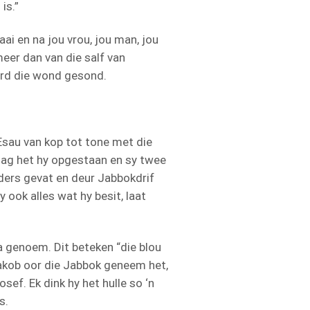
is.”
aai en na jou vrou, jou man, jou
meer dan van die salf van
word die wond gesond.
sau van kop tot tone met die
nag het hy opgestaan en sy twee
nders gevat en deur Jabbokdrif
y ook alles wat hy besit, laat
a genoem. Dit beteken “die blou
Jakob oor die Jabbok geneem het,
sef. Ek dink hy het hulle so ‘n
s.