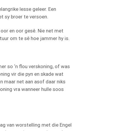
elangrike lesse geleer. Een
et sy broer te versoen.
t oor en oor gesê. Nie net met
stuur om te sê hoe jammer hy is.
r so ‘n flou verskoning, of was
ning vir die pyn en skade wat
an maar net aan asof daar niks
koning vra wanneer hulle soos
nag van worstelling met die Engel