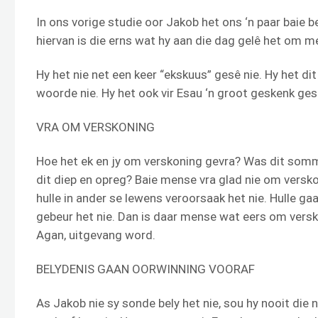
In ons vorige studie oor Jakob het ons ‘n paar baie b
hiervan is die erns wat hy aan die dag gelê het om m
Hy het nie net een keer “ekskuus” gesê nie. Hy het di
woorde nie. Hy het ook vir Esau ‘n groot geskenk ge
VRA OM VERSKONING
Hoe het ek en jy om verskoning gevra? Was dit somme
dit diep en opreg? Baie mense vra glad nie om versko
hulle in ander se lewens veroorsaak het nie. Hulle ga
gebeur het nie. Dan is daar mense wat eers om vers
Agan, uitgevang word.
BELYDENIS GAAN OORWINNING VOORAF
As Jakob nie sy sonde bely het nie, sou hy nooit die 