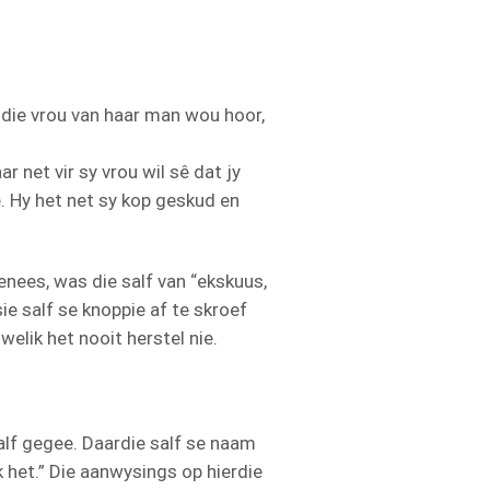
 die vrou van haar man wou hoor,
 net vir sy vrou wil sê dat jy
e. Hy het net sy kop geskud en
enees, was die salf van “ekskuus,
ie salf se knoppie af te skroef
welik het nooit herstel nie.
salf gegee. Daardie salf se naam
 het.” Die aanwysings op hierdie