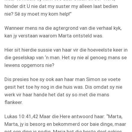
hinder dit U nie dat my suster my alleen laat bedien
nie? Sê sy moet my kom help!”
Wanneer mens na die agtergrond van die verhaal kyk,
kan jy verstaan waarom Marta ontsteld was.
Hier sit hierdie sussie van haar vir die hoeveelste keer in
die geselskap van ‘n man. Het sy nie al genoeg mans se
lewens opgemors nie?
Dis presies hoe sy ook aan haar man Simon se voete
gesit het toe hy nog in die huis was. Dis omdat sy nie
werk vir haar hande het dat sy so met die mans
flankeer.
Lukas 10:41,42 Maar die Here antwoord haar: “Marta,
Marta, jy is besorg en bekommerd oor baie dinge, maar
net een ding is nodig. Maria het die beste deel gekies,