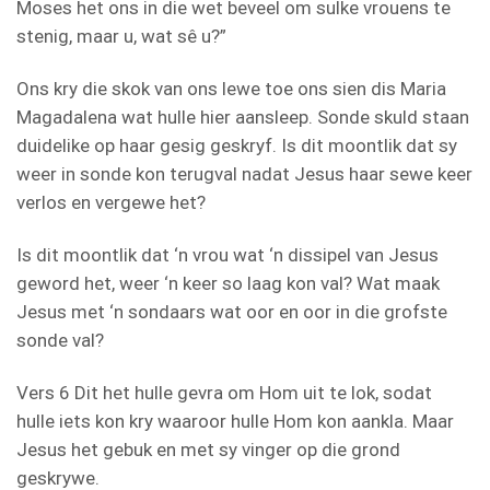
Moses het ons in die wet beveel om sulke vrouens te
stenig, maar u, wat sê u?”
Ons kry die skok van ons lewe toe ons sien dis Maria
Magadalena wat hulle hier aansleep. Sonde skuld staan
duidelike op haar gesig geskryf. Is dit moontlik dat sy
weer in sonde kon terugval nadat Jesus haar sewe keer
verlos en vergewe het?
Is dit moontlik dat ‘n vrou wat ‘n dissipel van Jesus
geword het, weer ‘n keer so laag kon val? Wat maak
Jesus met ‘n sondaars wat oor en oor in die grofste
sonde val?
Vers 6 Dit het hulle gevra om Hom uit te lok, sodat
hulle iets kon kry waaroor hulle Hom kon aankla. Maar
Jesus het gebuk en met sy vinger op die grond
geskrywe.