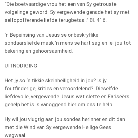
“Die boetvaardige vrou het een van Sy getrouste
volgelinge geword. Sy vergewende genade het sy met
selfopofferende liefde terugbetaal.” Bl. 416.
‘n Bepeinsing van Jesus se onbeskryflike
sondaarsliefde maak ‘n mens se hart sag en lei jou tot
bekering en gehoorsaamheid.
UITNODIGING
Het jy so ‘n tikkie skeinheiligheid in jou? Is jy
foutfinderige, krities en veroordelend?. Dieselfde
liefdevolle, vergewende Jesus wat slette en Fariseërs
gehelp het is is vanoggend hier om ons te help.
Hy wil jou vlugtig aan jou sondes herinner en dit dan
met die Wind van Sy vergewende Heilige Gees
wegwaai.