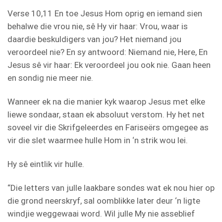
Verse 10,11 En toe Jesus Hom oprig en iemand sien
behalwe die vrou nie, sê Hy vir haar: Vrou, waar is
daardie beskuldigers van jou? Het niemand jou
veroordeel nie? En sy antwoord: Niemand nie, Here, En
Jesus sê vir haar: Ek veroordeel jou ook nie. Gaan heen
en sondig nie meer nie.
Wanneer ek na die manier kyk waarop Jesus met elke
liewe sondaar, staan ek absoluut verstom. Hy het net
soveel vir die Skrifgeleerdes en Fariseërs omgegee as
vir die slet waarmee hulle Hom in ‘n strik wou lei.
Hy sê eintlik vir hulle.
“Die letters van julle laakbare sondes wat ek nou hier op
die grond neerskryf, sal oomblikke later deur ‘n ligte
windjie weggewaai word. Wil julle My nie asseblief