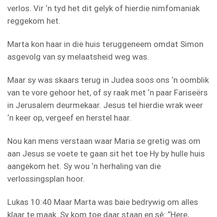
verlos. Vir ‘n tyd het dit gelyk of hierdie nimfomaniak
reggekom het.
Marta kon haar in die huis teruggeneem omdat Simon
asgevolg van sy melaatsheid weg was.
Maar sy was skaars terug in Judea soos ons ‘n oomblik
van te vore gehoor het, of sy raak met ‘n paar Fariseërs
in Jerusalem deurmekaar. Jesus tel hierdie wrak weer
‘n keer op, vergeef en herstel haar.
Nou kan mens verstaan waar Maria se gretig was om
aan Jesus se voete te gaan sit het toe Hy by hulle huis
aangekom het. Sy wou ‘n herhaling van die
verlossingsplan hoor.
Lukas 10:40 Maar Marta was baie bedrywig om alles
klaar te maak. Sy kom toe daar staan en sê: “Here,