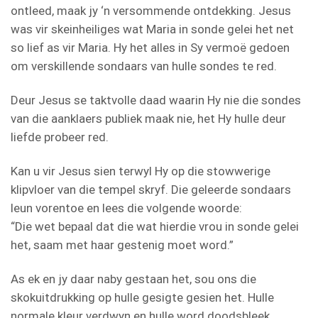
ontleed, maak jy ‘n versommende ontdekking. Jesus
was vir skeinheiliges wat Maria in sonde gelei het net
so lief as vir Maria. Hy het alles in Sy vermoë gedoen
om verskillende sondaars van hulle sondes te red.
Deur Jesus se taktvolle daad waarin Hy nie die sondes
van die aanklaers publiek maak nie, het Hy hulle deur
liefde probeer red.
Kan u vir Jesus sien terwyl Hy op die stowwerige
klipvloer van die tempel skryf. Die geleerde sondaars
leun vorentoe en lees die volgende woorde:
“Die wet bepaal dat die wat hierdie vrou in sonde gelei
het, saam met haar gestenig moet word.”
As ek en jy daar naby gestaan het, sou ons die
skokuitdrukking op hulle gesigte gesien het. Hulle
normale kleur verdwyn en hulle word doodsbleek.