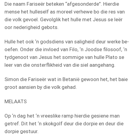
Die naam Fariseër beteken “afgesonderde”. Hierdie
mense het hulleself as moreel verhewe bo die res van
die volk gevoel. Gevolglik het hulle met Jesus se leër
oor nederigheid gebots.
Hulle het ook ‘n godsdiens van saligheid deur werke be-
oefen. Onder die invloed van Filo, ‘n Joodse filosoof, ‘n
tydgenoot van Jesus het sommige van hulle Plato se
leer van die onsterflikheid van die siel aangehang.
Simon die Fariseër wat in Betanië gewoon het, het baie
groot aansien by die volk gehad.
MELAATS
Op ‘n dag het ‘n vreeslike ramp hierdie gesiene man
getref. Dit het ‘n skokgolf deur die dorpie en deur die
dorpie gestuur.