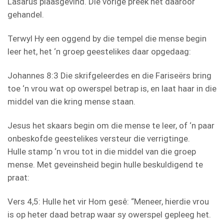
Lasarus plaasgevind. Die vorige preek het daaroor
gehandel.
Terwyl Hy een oggend by die tempel die mense begin
leer het, het ‘n groep geestelikes daar opgedaag:
Johannes 8:3 Die skrifgeleerdes en die Fariseërs bring
toe ‘n vrou wat op owerspel betrap is, en laat haar in die
middel van die kring mense staan.
Jesus het skaars begin om die mense te leer, of ‘n paar
onbeskofde geestelikes versteur die verrigtinge.
Hulle stamp ‘n vrou tot in die middel van die groep
mense. Met geveinsheid begin hulle beskuldigend te
praat:
Vers 4,5: Hulle het vir Hom gesê: “Meneer, hierdie vrou
is op heter daad betrap waar sy owerspel gepleeg het.