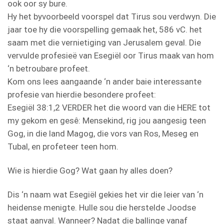
ook oor sy bure.
Hy het byvoorbeeld voorspel dat Tirus sou verdwyn. Die
jaar toe hy die voorspelling gemaak het, 586 vC. het
saam met die vernietiging van Jerusalem geval. Die
vervulde profesieë van Esegiël oor Tirus maak van hom
‘n betroubare profeet.
Kom ons lees aangaande ‘n ander baie interessante
profesie van hierdie besondere profeet:
Esegiël 38:1,2 VERDER het die woord van die HERE tot
my gekom en gesê: Mensekind, rig jou aangesig teen
Gog, in die land Magog, die vors van Ros, Meseg en
Tubal, en profeteer teen hom.
Wie is hierdie Gog? Wat gaan hy alles doen?
Dis ‘n naam wat Esegiël gekies het vir die leier van ‘n
heidense menigte. Hulle sou die herstelde Joodse
staat aanval. Wanneer? Nadat die ballinge vanaf