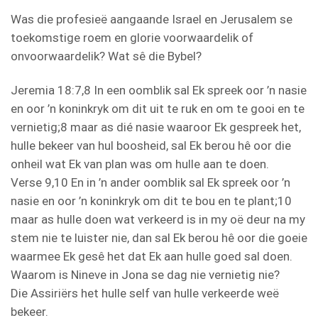
Was die profesieë aangaande Israel en Jerusalem se
toekomstige roem en glorie voorwaardelik of
onvoorwaardelik? Wat sê die Bybel?
Jeremia 18:7,8 In een oomblik sal Ek spreek oor ’n nasie
en oor ’n koninkryk om dit uit te ruk en om te gooi en te
vernietig;8 maar as dié nasie waaroor Ek gespreek het,
hulle bekeer van hul boosheid, sal Ek berou hê oor die
onheil wat Ek van plan was om hulle aan te doen.
Verse 9,10 En in ’n ander oomblik sal Ek spreek oor ’n
nasie en oor ’n koninkryk om dit te bou en te plant;10
maar as hulle doen wat verkeerd is in my oë deur na my
stem nie te luister nie, dan sal Ek berou hê oor die goeie
waarmee Ek gesê het dat Ek aan hulle goed sal doen.
Waarom is Nineve in Jona se dag nie vernietig nie?
Die Assiriërs het hulle self van hulle verkeerde weë
bekeer.