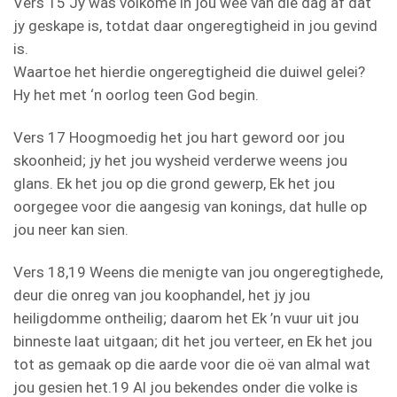
Vers 15 Jy was volkome in jou weë van die dag af dat
jy geskape is, totdat daar ongeregtigheid in jou gevind
is.
Waartoe het hierdie ongeregtigheid die duiwel gelei?
Hy het met ‘n oorlog teen God begin.
Vers 17 Hoogmoedig het jou hart geword oor jou
skoonheid; jy het jou wysheid verderwe weens jou
glans. Ek het jou op die grond gewerp, Ek het jou
oorgegee voor die aangesig van konings, dat hulle op
jou neer kan sien.
Vers 18,19 Weens die menigte van jou ongeregtighede,
deur die onreg van jou koophandel, het jy jou
heiligdomme ontheilig; daarom het Ek ’n vuur uit jou
binneste laat uitgaan; dit het jou verteer, en Ek het jou
tot as gemaak op die aarde voor die oë van almal wat
jou gesien het.19 Al jou bekendes onder die volke is