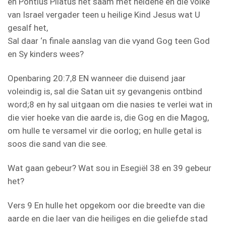
en Pontius Pilatus het saam met heidene en die volke
van Israel vergader teen u heilige Kind Jesus wat U
gesalf het,
Sal daar ‘n finale aanslag van die vyand Gog teen God
en Sy kinders wees?
Openbaring 20:7,8 EN wanneer die duisend jaar
voleindig is, sal die Satan uit sy gevangenis ontbind
word;8 en hy sal uitgaan om die nasies te verlei wat in
die vier hoeke van die aarde is, die Gog en die Magog,
om hulle te versamel vir die oorlog; en hulle getal is
soos die sand van die see.
Wat gaan gebeur? Wat sou in Esegiël 38 en 39 gebeur
het?
Vers 9 En hulle het opgekom oor die breedte van die
aarde en die laer van die heiliges en die geliefde stad