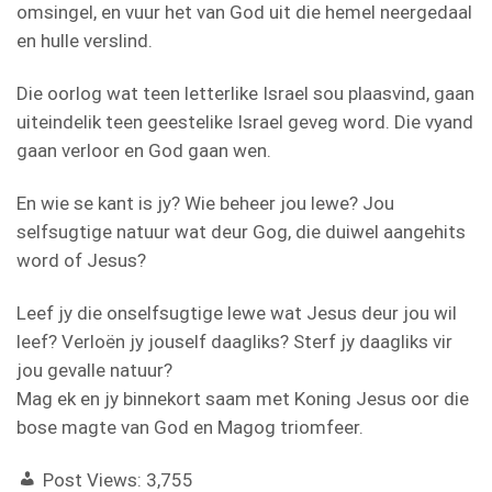
omsingel, en vuur het van God uit die hemel neergedaal
en hulle verslind.
Die oorlog wat teen letterlike Israel sou plaasvind, gaan
uiteindelik teen geestelike Israel geveg word. Die vyand
gaan verloor en God gaan wen.
En wie se kant is jy? Wie beheer jou lewe? Jou
selfsugtige natuur wat deur Gog, die duiwel aangehits
word of Jesus?
Leef jy die onselfsugtige lewe wat Jesus deur jou wil
leef? Verloën jy jouself daagliks? Sterf jy daagliks vir
jou gevalle natuur?
Mag ek en jy binnekort saam met Koning Jesus oor die
bose magte van God en Magog triomfeer.
Post Views:
3,755