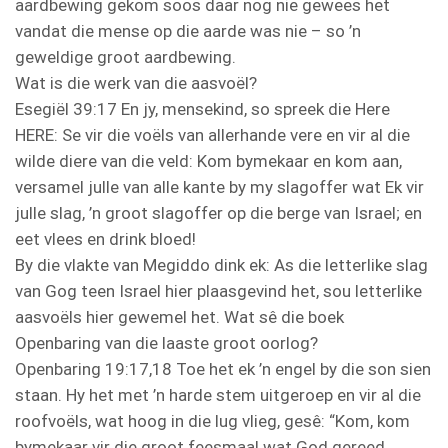
aardbewing gekom soos daar nog nie gewees het
vandat die mense op die aarde was nie – so ’n
geweldige groot aardbewing.
Wat is die werk van die aasvoël?
Esegiël 39:17 En jy, mensekind, so spreek die Here
HERE: Se vir die voëls van allerhande vere en vir al die
wilde diere van die veld: Kom bymekaar en kom aan,
versamel julle van alle kante by my slagoffer wat Ek vir
julle slag, ’n groot slagoffer op die berge van Israel; en
eet vlees en drink bloed!
By die vlakte van Megiddo dink ek: As die letterlike slag
van Gog teen Israel hier plaasgevind het, sou letterlike
aasvoëls hier gewemel het. Wat sê die boek
Openbaring van die laaste groot oorlog?
Openbaring 19:17,18 Toe het ek ’n engel by die son sien
staan. Hy het met ’n harde stem uitgeroep en vir al die
roofvoëls, wat hoog in die lug vlieg, gesê: “Kom, kom
bymekaar vir die groot feesmaal wat God gereed