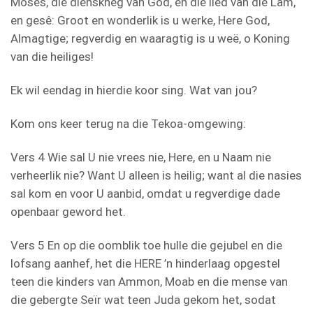
Moses, die dienskneg van God, en die lied van die Lam,
en gesê: Groot en wonderlik is u werke, Here God,
Almagtige; regverdig en waaragtig is u weë, o Koning
van die heiliges!
Ek wil eendag in hierdie koor sing. Wat van jou?
Kom ons keer terug na die Tekoa-omgewing:
Vers 4 Wie sal U nie vrees nie, Here, en u Naam nie
verheerlik nie? Want U alleen is heilig; want al die nasies
sal kom en voor U aanbid, omdat u regverdige dade
openbaar geword het.
Vers 5 En op die oomblik toe hulle die gejubel en die
lofsang aanhef, het die HERE ’n hinderlaag opgestel
teen die kinders van Ammon, Moab en die mense van
die gebergte Seïr wat teen Juda gekom het, sodat