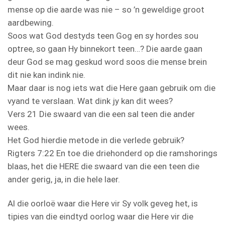
mense op die aarde was nie – so ’n geweldige groot
aardbewing.
Soos wat God destyds teen Gog en sy hordes sou
optree, so gaan Hy binnekort teen…? Die aarde gaan
deur God se mag geskud word soos die mense brein
dit nie kan indink nie.
Maar daar is nog iets wat die Here gaan gebruik om die
vyand te verslaan. Wat dink jy kan dit wees?
Vers 21 Die swaard van die een sal teen die ander
wees.
Het God hierdie metode in die verlede gebruik?
Rigters 7:22 En toe die driehonderd op die ramshorings
blaas, het die HERE die swaard van die een teen die
ander gerig, ja, in die hele laer.
Al die oorloë waar die Here vir Sy volk geveg het, is
tipies van die eindtyd oorlog waar die Here vir die