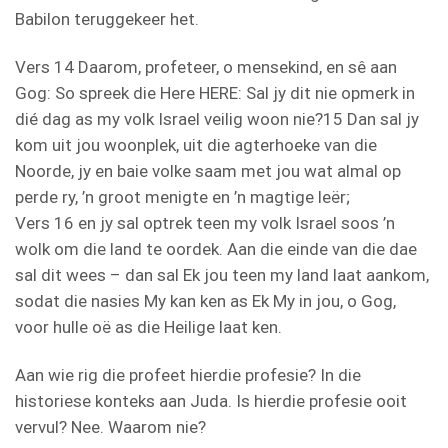
Babilon teruggekeer het.
Vers 14 Daarom, profeteer, o mensekind, en sê aan
Gog: So spreek die Here HERE: Sal jy dit nie opmerk in
dié dag as my volk Israel veilig woon nie?15 Dan sal jy
kom uit jou woonplek, uit die agterhoeke van die
Noorde, jy en baie volke saam met jou wat almal op
perde ry, ’n groot menigte en ’n magtige leër;
Vers 16 en jy sal optrek teen my volk Israel soos ’n
wolk om die land te oordek. Aan die einde van die dae
sal dit wees – dan sal Ek jou teen my land laat aankom,
sodat die nasies My kan ken as Ek My in jou, o Gog,
voor hulle oë as die Heilige laat ken.
Aan wie rig die profeet hierdie profesie? In die
historiese konteks aan Juda. Is hierdie profesie ooit
vervul? Nee. Waarom nie?