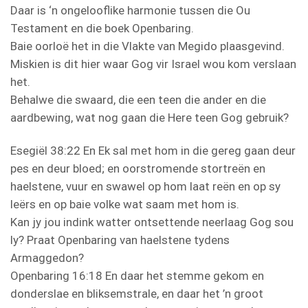
Daar is ‘n ongelooflike harmonie tussen die Ou
Testament en die boek Openbaring.
Baie oorloë het in die Vlakte van Megido plaasgevind.
Miskien is dit hier waar Gog vir Israel wou kom verslaan
het.
Behalwe die swaard, die een teen die ander en die
aardbewing, wat nog gaan die Here teen Gog gebruik?
Esegiël 38:22 En Ek sal met hom in die gereg gaan deur
pes en deur bloed; en oorstromende stortreën en
haelstene, vuur en swawel op hom laat reën en op sy
leërs en op baie volke wat saam met hom is.
Kan jy jou indink watter ontsettende neerlaag Gog sou
ly? Praat Openbaring van haelstene tydens
Armaggedon?
Openbaring 16:18 En daar het stemme gekom en
donderslae en bliksemstrale, en daar het ’n groot