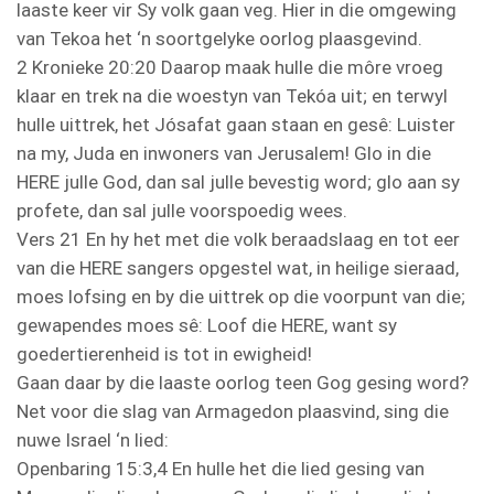
laaste keer vir Sy volk gaan veg. Hier in die omgewing
van Tekoa het ‘n soortgelyke oorlog plaasgevind.
2 Kronieke 20:20 Daarop maak hulle die môre vroeg
klaar en trek na die woestyn van Tekóa uit; en terwyl
hulle uittrek, het Jósafat gaan staan en gesê: Luister
na my, Juda en inwoners van Jerusalem! Glo in die
HERE julle God, dan sal julle bevestig word; glo aan sy
profete, dan sal julle voorspoedig wees.
Vers 21 En hy het met die volk beraadslaag en tot eer
van die HERE sangers opgestel wat, in heilige sieraad,
moes lofsing en by die uittrek op die voorpunt van die;
gewapendes moes sê: Loof die HERE, want sy
goedertierenheid is tot in ewigheid!
Gaan daar by die laaste oorlog teen Gog gesing word?
Net voor die slag van Armagedon plaasvind, sing die
nuwe Israel ‘n lied:
Openbaring 15:3,4 En hulle het die lied gesing van